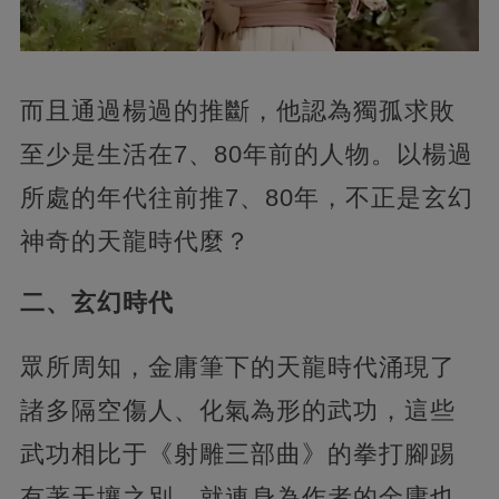
而且通過楊過的推斷，他認為獨孤求敗
至少是生活在7、80年前的人物。以楊過
所處的年代往前推7、80年，不正是玄幻
神奇的天龍時代麼？
二、玄幻時代
眾所周知，金庸筆下的天龍時代涌現了
諸多隔空傷人、化氣為形的武功，這些
武功相比于《射雕三部曲》的拳打腳踢
有著天壤之別，就連身為作者的金庸也