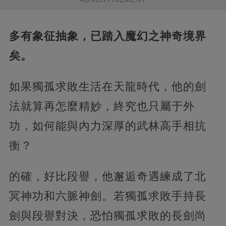
多有象征抽象，已踏入魔幻之神奇境界
矣。
如果獨孤求敗生活在天龍時代，他的劍
法就算再怎麼精妙，終究也只屬于外
功，如何能與內力深厚的武林高手相抗
衡？
的確，好比段譽，他邂逅奇遇練成了北
冥神功和六脈神劍。若獨孤求敗手持長
劍與段譽對決，恐怕獨孤求敗的長劍尚