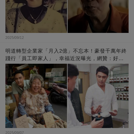
2025/09/12
明道轉型企業家「月入2億」不忘本！豪發千萬年終
踐行「員工即家人」，幸福近況曝光，網贊：好老
闆的福報
2025/09/07