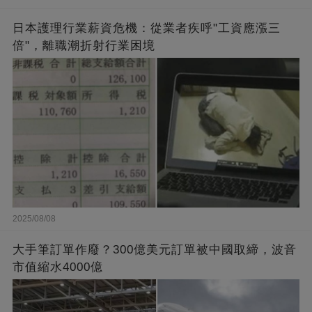
日本護理行業薪資危機：從業者疾呼"工資應漲三
倍"，離職潮折射行業困境
2025/08/08
大手筆訂單作廢？300億美元訂單被中國取締，波音
市值縮水4000億