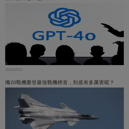
2024/05/21
殲20戰機榮登最強戰機榜首，到底有多厲害呢？