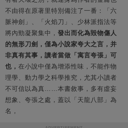
不由得在原著里特別備注了一番：「六
脈神劍」、「火焰刀」、少林派指法等
將內勁凝聚集中，
發出而化為毀物傷人
的無形刀劍，僅為小說家夸大之言，并
非真有其事，讀者當做「寓言夸張」可
也，
在小說中僅為增添性味，不能作物
理學、動力學之科學推究，尤其小讀者
不可信以為真……本書敘事，多有虛妄
想象、夸張之處，蓋以「天龍八部」為
名，
ADVERTISEMENT