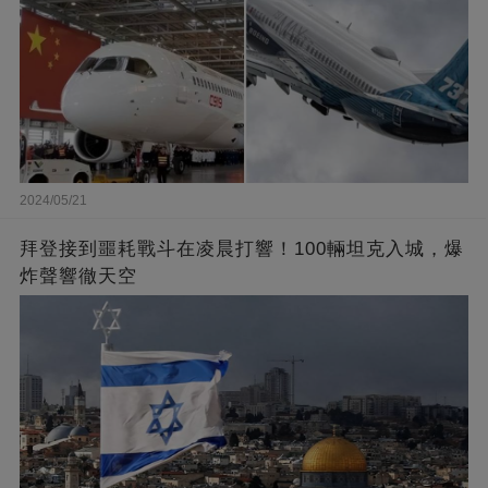
2024/05/21
拜登接到噩耗戰斗在凌晨打響！100輛坦克入城，爆
炸聲響徹天空