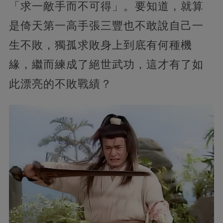
「求一敵手而不可得」。要知道，就算
是倚天第一高手張三豐也不敢說自己一
生不敗，獨孤求敗身上到底有何種機
緣，繼而練成了絕世武功，這才有了如
此漂亮的不敗戰績？