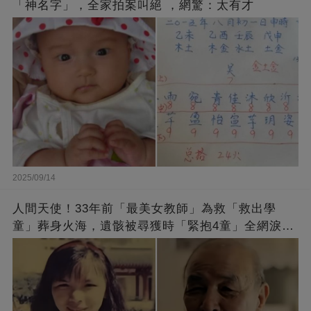
「神名字」，全家拍案叫絕 ，網驚：太有才
2025/09/14
人間天使！33年前「最美女教師」為救「救出學
童」葬身火海，遺骸被尋獲時「緊抱4童」全網淚
崩：真正的英雄不該被遺忘