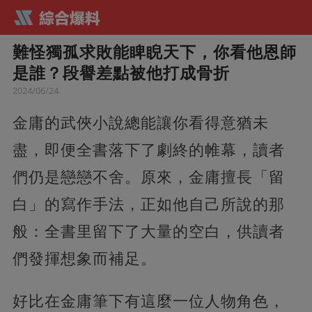
難怪獨孤求敗能睥睨天下，你看他恩師
是誰？段譽差點被他打成骨折
2024/06/24
金庸的武俠小說總能讓你看得意猶未
盡，即便全書落下了劇終的帷幕，讀者
們仍是戀戀不舍。原來，金庸擅長「留
白」的寫作手法，正如他自己所說的那
般：全書里留下了大量的空白，供讀者
們發揮想象而補足。
好比在金庸筆下有這麼一位人物角色，