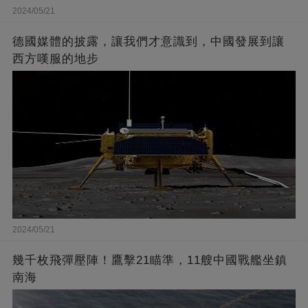
2024/05/21
德國媒體的披露，讓我們才意識到，中國發展到讓
西方嘆服的地步
2024/05/21
幾千枚飛彈壓陣！鷹擊21瞄準，11艘中國戰艦坐鎮
南海