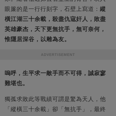
眼簾的是一行行刻字，石壁上寫道：
縱
橫江湖三十余載，殺盡仇寇奸人，敗盡
英雄豪杰，天下更無抗手，無可奈何，
惟隱居深谷，以雕為友。
ADVERTISEMENT
嗚呼，生平求一敵手而不可得，誠寂寥
難堪也。
獨孤求敗此等戰績可謂是驚為天人，他
「縱橫三十余載」卻「無抗手」，最終