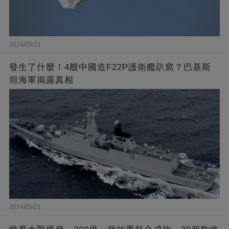
2024/05/21
發生了什麼！4艘中國造F22P護衛艦趴窩？巴基斯
坦海軍揭露真相
2024/05/21