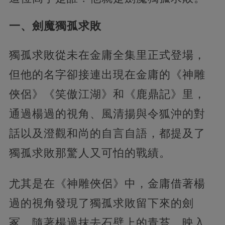
一、劍魔獨孤求敗
獨孤求敗從未在金庸全集里正式登場，
但他的名字卻接連出現在金庸的《神雕
俠侶》《笑傲江湖》和《鹿鼎記》里，
通過楊過的視角、風清揚與令狐沖的對
話以及澄觀和尚的自言自語，都提及了
獨孤求敗那驚人又可怕的戰績。
尤其是在《神雕俠侶》中，金庸借著楊
過的視角發現了獨孤求敗留下來的劍
冢。隨著楊過抹去石壁上的青苔，映入