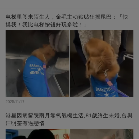
电梯里闯来陌生人，金毛主动贴贴狂摇尾巴：「快
摸我！我比电梯按钮好玩多啦！」
2025/11/17
港星因病留院兩月靠氧氣機生活,81歲終生未婚,曾與
汪明荃有過戀情