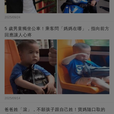
2025/09/24
5 歲男童獨坐公車！乘客問「媽媽在哪」，指向前方
回應讓人心疼
2025/09/14
爸爸姓「滾」，不願孩子跟自己姓！寶媽隨口取的