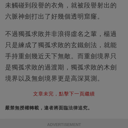
未觸碰到段譽的衣角，就被段譽射出的
六脈神劍打出了好幾個透明窟窿。
不過獨孤求敗并非浪得虛名之輩，楊過
只是練成了獨孤求敗的玄鐵劍法，就能
手持重劍幾近天下無敵。而重劍境界只
是獨孤求敗的過渡期，獨孤求敗的木劍
境界以及無劍境界更是高深莫測。
文章未完，點擊下一頁繼續
嚴禁無授權轉載，違者將面臨法律追究。
ADVERTISEMENT