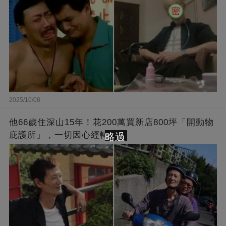
2025/10/08
他66歲住深山15年！花200萬買新店800坪「開動物
庇護所」，一切因心經轉變
略過