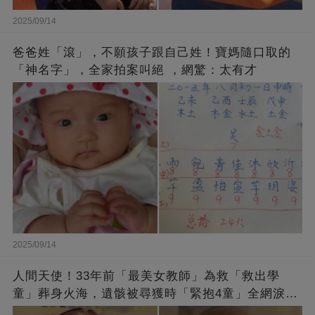
2025/09/14
爸爸姓「滾」，不願孩子跟自己姓！寶媽隨口取的
「神名字」，全家拍案叫絕 ，網驚：太有才
2025/09/14
人間天使！33年前「最美女教師」為救「救出學
童」葬身火海，遺骸被尋獲時「緊抱4童」全網淚
崩：真正的英雄不該被遺忘