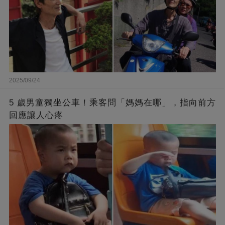
2025/09/24
5 歲男童獨坐公車！乘客問「媽媽在哪」，指向前方
回應讓人心疼