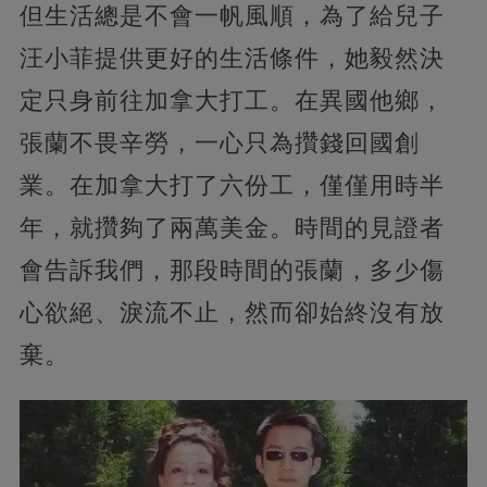
但生活總是不會一帆風順，為了給兒子
汪小菲提供更好的生活條件，她毅然決
定只身前往加拿大打工。在異國他鄉，
張蘭不畏辛勞，一心只為攢錢回國創
業。在加拿大打了六份工，僅僅用時半
年，就攢夠了兩萬美金。時間的見證者
會告訴我們，那段時間的張蘭，多少傷
心欲絕、淚流不止，然而卻始終沒有放
棄。