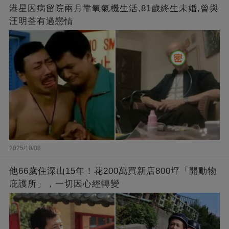
港星因病留院兩月靠氧氣機生活,81歲終生未婚,曾與
汪明荃有過戀情
2025/10/08
他66歲住深山15年！花200萬買新店800坪「開動物
庇護所」，一切因心經轉變