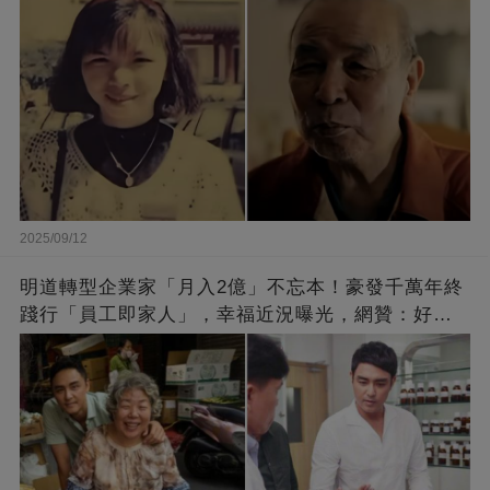
2025/09/12
明道轉型企業家「月入2億」不忘本！豪發千萬年終
踐行「員工即家人」，幸福近況曝光，網贊：好老
闆的福報