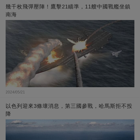
幾千枚飛彈壓陣！鷹擊21瞄準，11艘中國戰艦坐鎮
南海
2024/05/21
以色列迎來3條壞消息，第三國參戰，哈馬斯拒不投
降