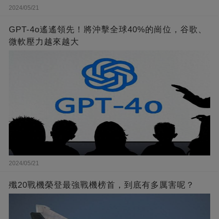
2024/05/21
GPT-4o遙遙領先！將沖擊全球40%的崗位，谷歌、
微軟壓力越來越大
2024/05/21
殲20戰機榮登最強戰機榜首，到底有多厲害呢？