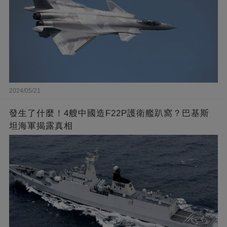
2024/05/21
發生了什麼！4艘中國造F22P護衛艦趴窩？巴基斯
坦海軍揭露真相