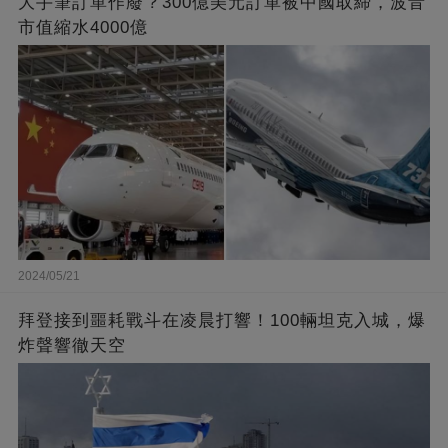
大手筆訂單作廢？300億美元訂單被中國取締，波音
市值縮水4000億
2024/05/21
拜登接到噩耗戰斗在凌晨打響！100輛坦克入城，爆
炸聲響徹天空