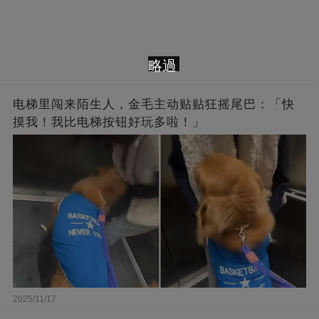
略過
电梯里闯来陌生人，金毛主动贴贴狂摇尾巴：「快
摸我！我比电梯按钮好玩多啦！」
2025/11/17