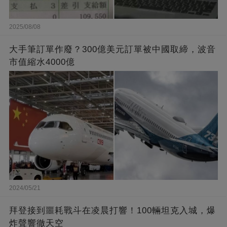
2025/08/08
大手筆訂單作廢？300億美元訂單被中國取締，波音
市值縮水4000億
2024/05/21
拜登接到噩耗戰斗在凌晨打響！100輛坦克入城，爆
炸聲響徹天空