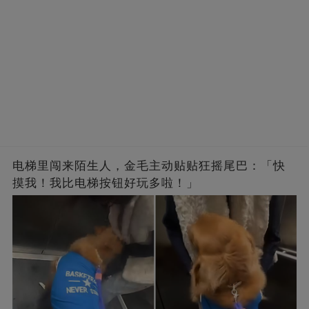
电梯里闯来陌生人，金毛主动贴贴狂摇尾巴：「快
摸我！我比电梯按钮好玩多啦！」