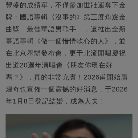
豐盛的成績單，不僅參加世壯運奪下金
牌；國語專輯《沒事的》第三度角逐金
曲獎「最佳華語男歌手」，還推出全新
臺語專輯《做一個惜情軟心的人》，並
在北京舉辦發布會，更于北流開唱慶祝
出道20週年演唱會《朋友你現在好
嗎？》，真的非常充實！2026甫開始蕭
煌奇也宣佈一個震撼的好消息，于2026
年1月8日登記結婚，成為人夫！