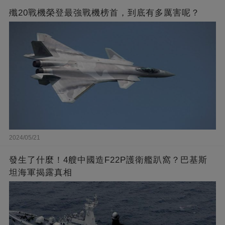
殲20戰機榮登最強戰機榜首，到底有多厲害呢？
2024/05/21
發生了什麼！4艘中國造F22P護衛艦趴窩？巴基斯
坦海軍揭露真相