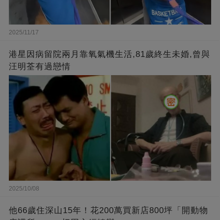
2025/11/17
港星因病留院兩月靠氧氣機生活,81歲終生未婚,曾與
汪明荃有過戀情
2025/10/08
他66歲住深山15年！花200萬買新店800坪「開動物