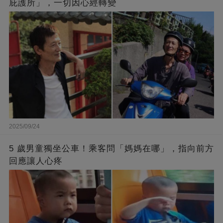
庇護所」，一切因心經轉變
2025/09/24
5 歲男童獨坐公車！乘客問「媽媽在哪」，指向前方
回應讓人心疼