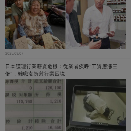
2025/09/07
日本護理行業薪資危機：從業者疾呼"工資應漲三
倍"，離職潮折射行業困境