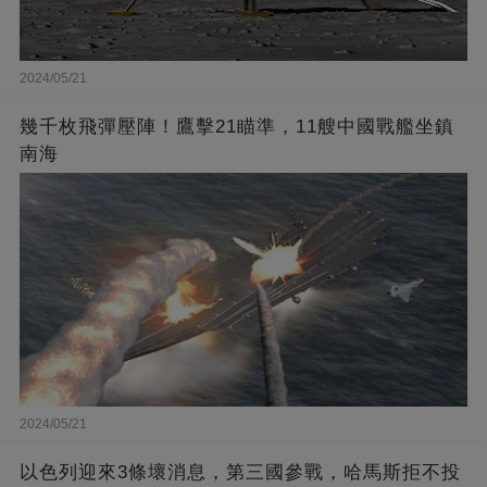
2024/05/21
幾千枚飛彈壓陣！鷹擊21瞄準，11艘中國戰艦坐鎮
南海
2024/05/21
以色列迎來3條壞消息，第三國參戰，哈馬斯拒不投