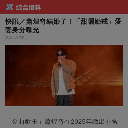
快訊／蕭煌奇結婚了！「甜曬婚戒」愛
妻身分曝光
2026/01/08
「金曲歌王」蕭煌奇在2025年繳出非常