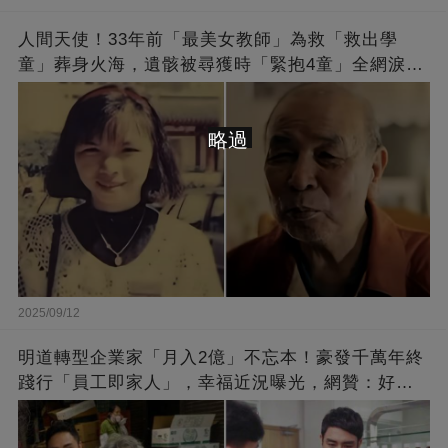
人間天使！33年前「最美女教師」為救「救出學
童」葬身火海，遺骸被尋獲時「緊抱4童」全網淚
崩：真正的英雄不該被遺忘
略過
2025/09/12
明道轉型企業家「月入2億」不忘本！豪發千萬年終
踐行「員工即家人」，幸福近況曝光，網贊：好老
闆的福報