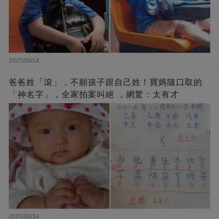
2025/09/14
爸爸姓「滾」，不願孩子跟自己姓！寶媽隨口取的
「神名字」，全家拍案叫絕 ，網驚：太有才
2025/09/14