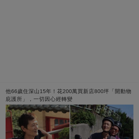
他66歲住深山15年！花200萬買新店800坪「開動物
庇護所」，一切因心經轉變