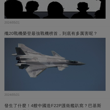
2024/05/21
殲20戰機榮登最強戰機榜首，到底有多厲害呢？
2024/05/21
發生了什麼！4艘中國造F22P護衛艦趴窩？巴基斯