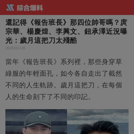
還記得《報告班長》那四位帥哥嗎？庹
宗華、楊慶煌、李興文、鈕承澤近況曝
光：歲月這把刀太殘酷
2026/01/28
當年《報告班長》系列裡，那些身穿草
綠服的年輕面孔，如今各自走出了截然
不同的人生軌跡。歲月這把刀，在每個
人的生命刻下了不同的印記。