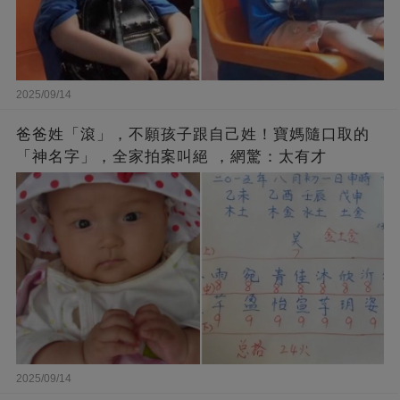
2025/09/14
爸爸姓「滾」，不願孩子跟自己姓！寶媽隨口取的
「神名字」，全家拍案叫絕 ，網驚：太有才
2025/09/14