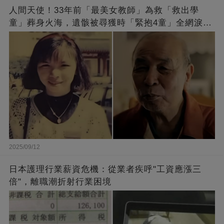
人間天使！33年前「最美女教師」為救「救出學
童」葬身火海，遺骸被尋獲時「緊抱4童」全網淚
崩：真正的英雄不該被遺忘
2025/09/12
日本護理行業薪資危機：從業者疾呼"工資應漲三
倍"，離職潮折射行業困境