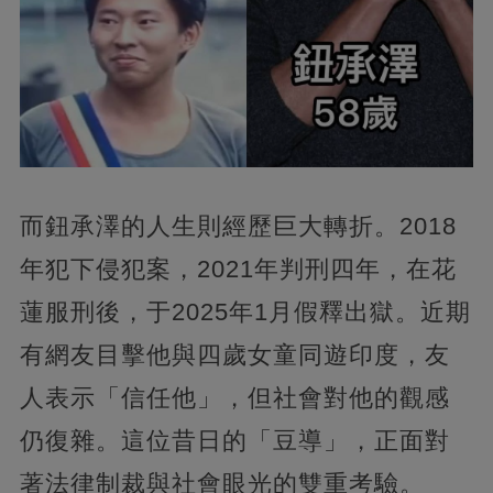
而鈕承澤的人生則經歷巨大轉折。2018
年犯下侵犯案，2021年判刑四年，在花
蓮服刑後，于2025年1月假釋出獄。近期
有網友目擊他與四歲女童同遊印度，友
人表示「信任他」，但社會對他的觀感
仍復雜。這位昔日的「豆導」，正面對
著法律制裁與社會眼光的雙重考驗。