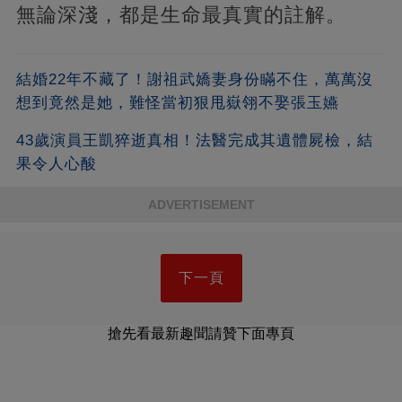
無論深淺，都是生命最真實的註解。
結婚22年不藏了！謝祖武嬌妻身份瞞不住，萬萬沒
想到竟然是她，難怪當初狠甩嶽翎不娶張玉嬿
43歲演員王凱猝逝真相！法醫完成其遺體屍檢，結
果令人心酸
ADVERTISEMENT
下一頁
搶先看最新趣聞請贊下面專頁