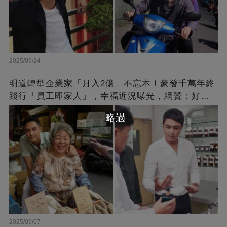
2025/09/24
明道轉型企業家「月入2億」不忘本！豪發千萬年終
踐行「員工即家人」，幸福近況曝光，網贊：好老
闆的福報
略過
2025/09/07