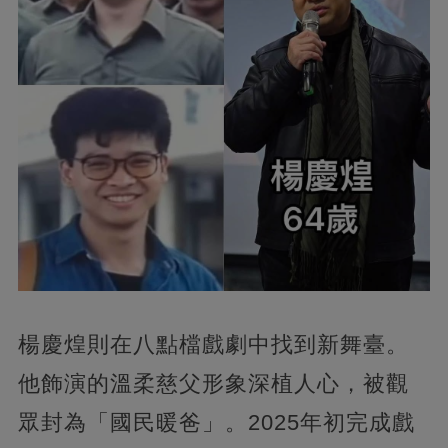
楊慶煌則在八點檔戲劇中找到新舞臺。
他飾演的溫柔慈父形象深植人心，被觀
眾封為「國民暖爸」。2025年初完成戲