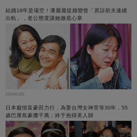
結婚18年是場空！潘麗麗提婚變曾「原諒前夫連續
出軌」，老公態度讓她徹底心寒
2024/01/02
日本癡情富豪田力行，為娶台灣女神苦等30年，55
歲巴厘島豪擲千萬：終于抱得美人歸