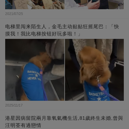
2021/07/25
电梯里闯来陌生人，金毛主动贴贴狂摇尾巴：「快
摸我！我比电梯按钮好玩多啦！」
2025/11/17
港星因病留院兩月靠氧氣機生活,81歲終生未婚,曾與
汪明荃有過戀情