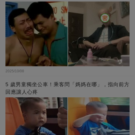
2025/10/08
5 歲男童獨坐公車！乘客問「媽媽在哪」，指向前方
回應讓人心疼