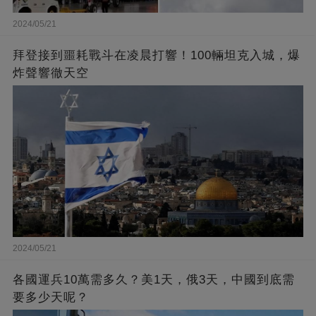
2024/05/21
拜登接到噩耗戰斗在凌晨打響！100輛坦克入城，爆
炸聲響徹天空
2024/05/21
各國運兵10萬需多久？美1天，俄3天，中國到底需
要多少天呢？