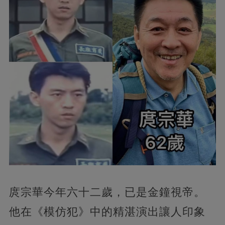
庹宗華今年六十二歲，已是金鐘視帝。
他在《模仿犯》中的精湛演出讓人印象