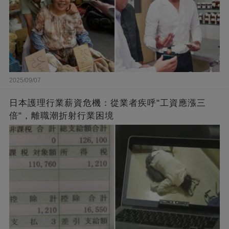
2025/09/07
日本護理行業薪資危機：從業者疾呼"工資應漲三
倍"，離職潮折射行業困境