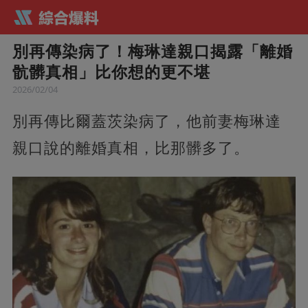
別再傳染病了！梅琳達親口揭露「離婚
骯髒真相」比你想的更不堪
2026/02/04
別再傳比爾蓋茨染病了，他前妻梅琳達
親口說的離婚真相，比那髒多了。