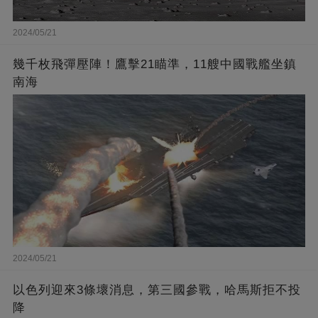
2024/05/21
幾千枚飛彈壓陣！鷹擊21瞄準，11艘中國戰艦坐鎮
南海
2024/05/21
以色列迎來3條壞消息，第三國參戰，哈馬斯拒不投
降