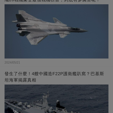
2024/05/21
發生了什麼！4艘中國造F22P護衛艦趴窩？巴基斯
坦海軍揭露真相