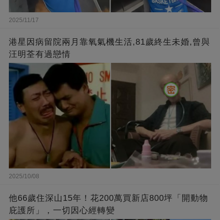
2025/11/17
港星因病留院兩月靠氧氣機生活,81歲終生未婚,曾與
汪明荃有過戀情
2025/10/08
他66歲住深山15年！花200萬買新店800坪「開動物
庇護所」，一切因心經轉變