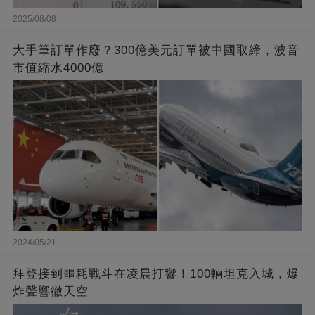
2025/08/08
大手筆訂單作廢？300億美元訂單被中國取締，波音
市值縮水4000億
2024/05/21
拜登接到噩耗戰斗在凌晨打響！100輛坦克入城，爆
炸聲響徹天空