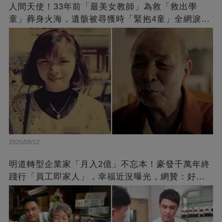
人間天使！33年前「最美女教師」為救「救出學
童」葬身火海，遺骸被尋獲時「緊抱4童」全網淚
崩：真正的英雄不該被遺忘
2025/09/12
明道轉型企業家「月入2億」不忘本！豪發千萬年終
踐行「員工即家人」，幸福近況曝光，網贊：好老
闆的福報