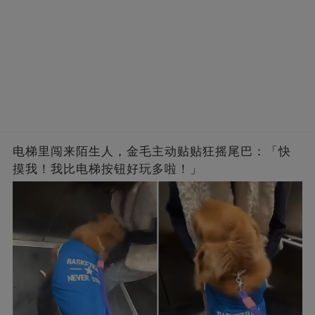
电梯里闯来陌生人，金毛主动贴贴狂摇尾巴：「快
摸我！我比电梯按钮好玩多啦！」