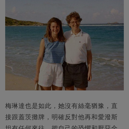
梅琳達也是如此，她沒有絲毫猶豫，直
接跟蓋茨攤牌，明確反對他再和愛潑斯
坦有任何來往，把自己的恐懼和厭惡全