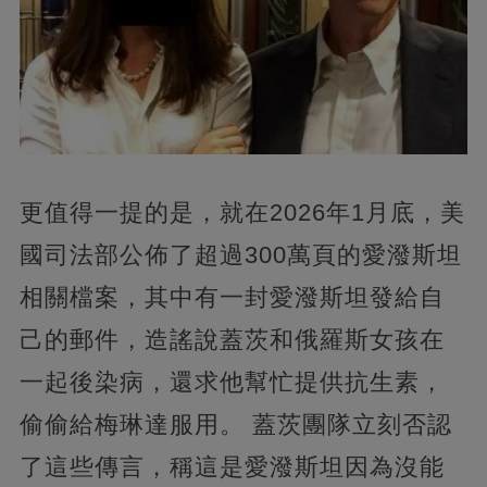
更值得一提的是，就在2026年1月底，美
國司法部公佈了超過300萬頁的愛潑斯坦
相關檔案，其中有一封愛潑斯坦發給自
己的郵件，造謠說蓋茨和俄羅斯女孩在
一起後染病，還求他幫忙提供抗生素，
偷偷給梅琳達服用。 蓋茨團隊立刻否認
了這些傳言，稱這是愛潑斯坦因為沒能