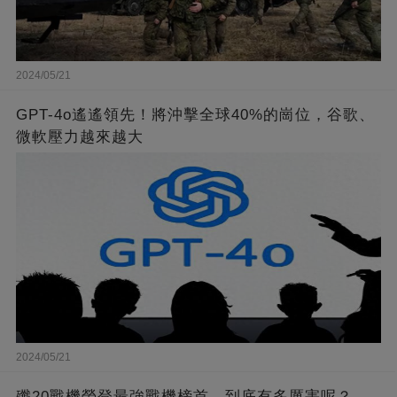
2024/05/21
GPT-4o遙遙領先！將沖擊全球40%的崗位，谷歌、
微軟壓力越來越大
2024/05/21
殲20戰機榮登最強戰機榜首，到底有多厲害呢？