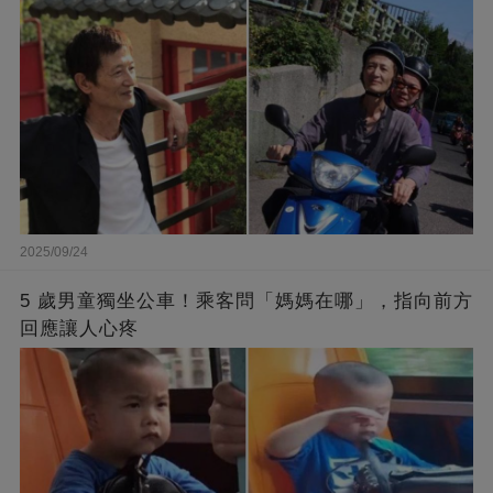
2025/09/24
5 歲男童獨坐公車！乘客問「媽媽在哪」，指向前方
回應讓人心疼