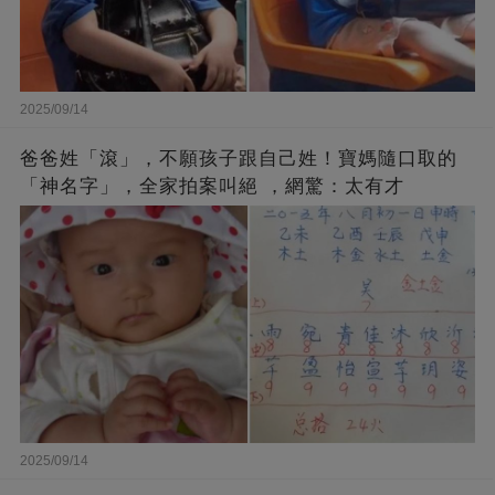
2025/09/14
爸爸姓「滾」，不願孩子跟自己姓！寶媽隨口取的
「神名字」，全家拍案叫絕 ，網驚：太有才
2025/09/14