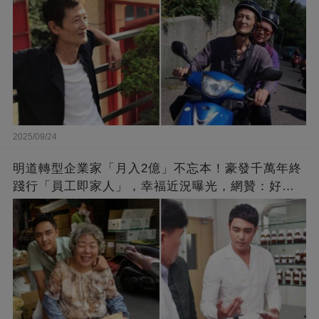
2025/09/24
明道轉型企業家「月入2億」不忘本！豪發千萬年終
踐行「員工即家人」，幸福近況曝光，網贊：好老
闆的福報