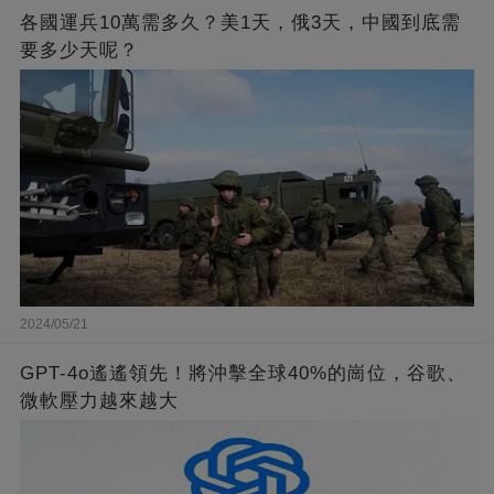
各國運兵10萬需多久？美1天，俄3天，中國到底需
要多少天呢？
2024/05/21
GPT-4o遙遙領先！將沖擊全球40%的崗位，谷歌、
微軟壓力越來越大