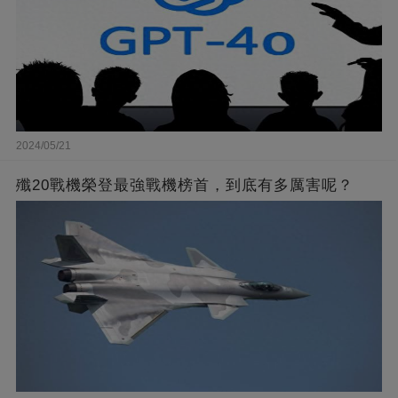
2024/05/21
殲20戰機榮登最強戰機榜首，到底有多厲害呢？