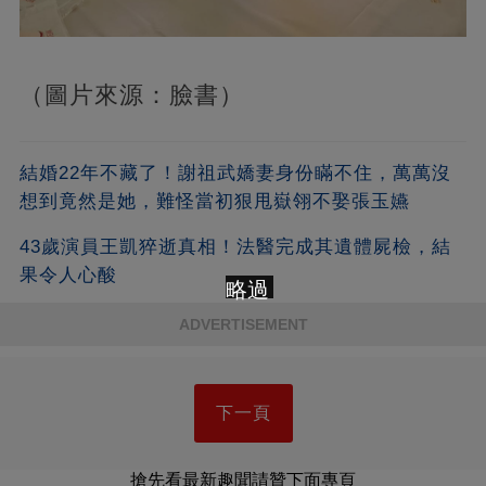
（圖片來源：臉書）
結婚22年不藏了！謝祖武嬌妻身份瞞不住，萬萬沒
想到竟然是她，難怪當初狠甩嶽翎不娶張玉嬿
43歲演員王凱猝逝真相！法醫完成其遺體屍檢，結
果令人心酸
略過
ADVERTISEMENT
下一頁
搶先看最新趣聞請贊下面專頁