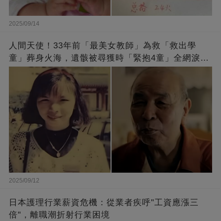
2025/09/14
人間天使！33年前「最美女教師」為救「救出學
童」葬身火海，遺骸被尋獲時「緊抱4童」全網淚
崩：真正的英雄不該被遺忘
2025/09/12
日本護理行業薪資危機：從業者疾呼"工資應漲三
倍"，離職潮折射行業困境