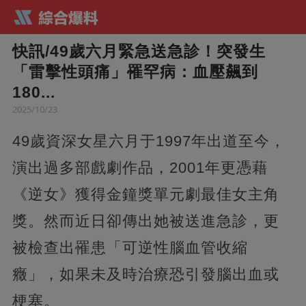
快訊/49歲六月緊急送急診！突發生
「雷擊性頭痛」罹罕病：血壓飆到
180...
2025/10/23
49歲資深女星六月于1997年出道至今，
演出過多部戲劇作品，2001年更憑藉
《逆女》獲得金鐘獎單元劇最佳女主角
獎。然而近日卻傳出她被送進急診，更
被檢查出罹患「可逆性腦血管收縮
癥」，如果未及時治療恐引發腦出血或
梗塞。