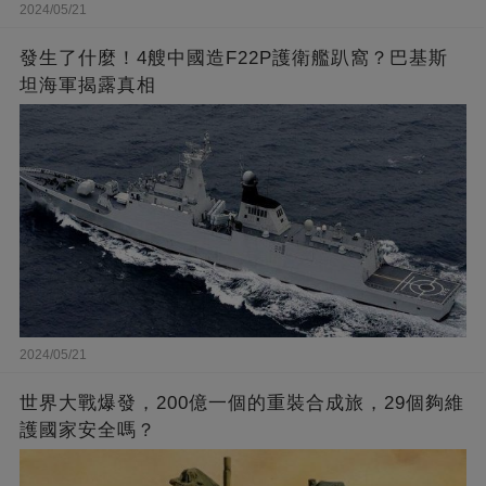
2024/05/21
發生了什麼！4艘中國造F22P護衛艦趴窩？巴基斯
坦海軍揭露真相
2024/05/21
世界大戰爆發，200億一個的重裝合成旅，29個夠維
護國家安全嗎？