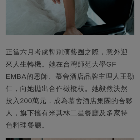
正當六月考慮暫別演藝圈之際，意外迎
來人生轉機。她在台灣師范大學GF
EMBA的恩師、慕舍酒店品牌主理人王劭
仁，向她拋出合作橄欖枝。她毅然決然
投入200萬元，成為慕舍酒店集團的合夥
人，旗下擁有米其林二星餐廳及多家特
色料理餐廳。