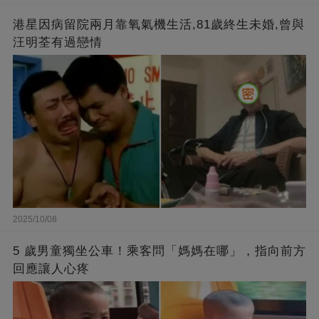
港星因病留院兩月靠氧氣機生活,81歲終生未婚,曾與
汪明荃有過戀情
2025/10/08
5 歲男童獨坐公車！乘客問「媽媽在哪」，指向前方
回應讓人心疼