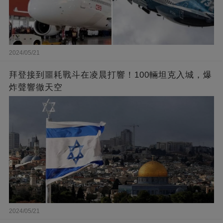
2024/05/21
拜登接到噩耗戰斗在凌晨打響！100輛坦克入城，爆
炸聲響徹天空
2024/05/21