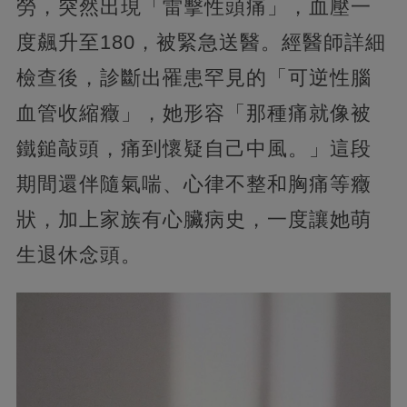
勞，突然出現「雷擊性頭痛」，血壓一
度飆升至180，被緊急送醫。經醫師詳細
檢查後，診斷出罹患罕見的「可逆性腦
血管收縮癥」，她形容「那種痛就像被
鐵鎚敲頭，痛到懷疑自己中風。」這段
期間還伴隨氣喘、心律不整和胸痛等癥
狀，加上家族有心臟病史，一度讓她萌
生退休念頭。