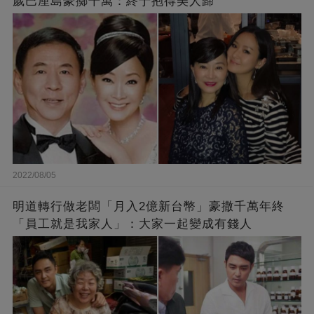
歲巴厘島豪擲千萬：終于抱得美人歸
2022/08/05
明道轉行做老闆「月入2億新台幣」豪撒千萬年終
「員工就是我家人」：大家一起變成有錢人