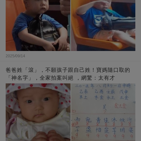
2025/09/14
爸爸姓「滾」，不願孩子跟自己姓！寶媽隨口取的
「神名字」，全家拍案叫絕 ，網驚：太有才