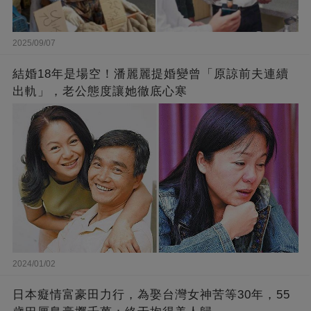
2025/09/07
結婚18年是場空！潘麗麗提婚變曾「原諒前夫連續
出軌」，老公態度讓她徹底心寒
2024/01/02
日本癡情富豪田力行，為娶台灣女神苦等30年，55