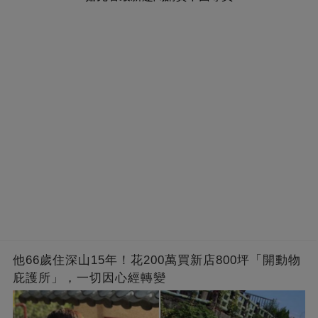
他66歲住深山15年！花200萬買新店800坪「開動物
庇護所」，一切因心經轉變