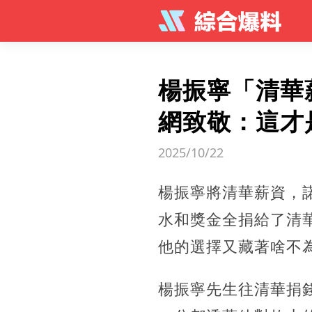
楊振寧「清華
網致敬：這才
2025/10/22
楊振寧將清華薪資，
水和獎金全捐給了清
他的選擇又藏著啥不
楊振寧先生往清華捐