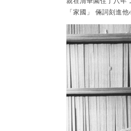
親在清華園住了八年，
「家國」 倆詞刻進他