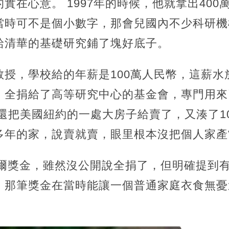
實在心意。 1997年的時候，他就拿出40
當時可不是個小數字，那會兒國內不少科研機
給清華的基礎研究鋪了塊好底子。
教授，學校給的年薪是100萬人民幣，這薪水
，全捐給了高等研究中心的基金會，專門用來
還把美國紐約的一處大房子給賣了，又湊了1
多年的家，說賣就賣，眼里根本沒把個人家產
貝爾獎金，雖然沒公開說全捐了，但明確提到
，那筆獎金在當時能讓一個普通家庭衣食無憂