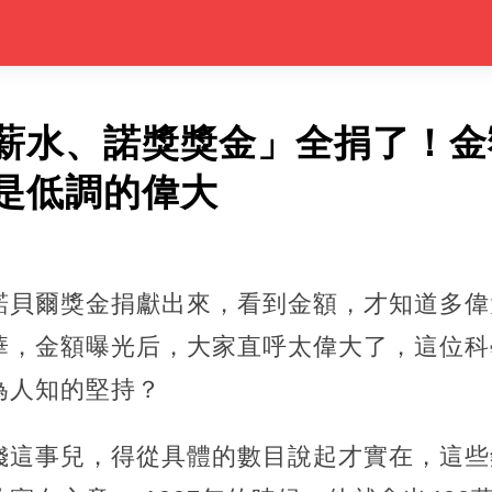
薪水、諾獎獎金」全捐了！金
是低調的偉大
諾貝爾獎金捐獻出來，看到金額，才知道多偉
華，金額曝光后，大家直呼太偉大了，這位科
為人知的堅持？
錢這事兒，得從具體的數目說起才實在，這些