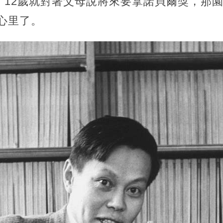
12歲就對著父母說將來要拿諾貝爾獎，那園
心里了。