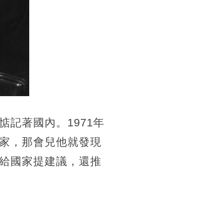
記著國內。1971年
家，那會兒他就發現
給國家提建議，還推