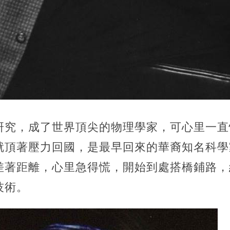
究，成了世界頂尖的物理學家，可心里一直惦
就頂著壓力回國，是最早回來的華裔知名科學
差著距離，心里急得慌，開始到處搭橋鋪路，
技術。