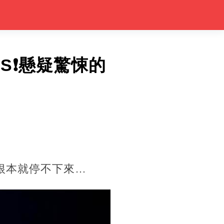
S❗懸疑驚悚的
根本就停不下來…