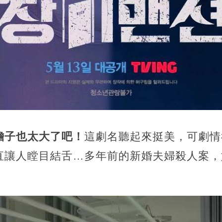
膽子也太大了吧！
這劇名聽起來挺美，可劇情
直讓人瞠目結舌…多年前的新婚夫婦殺人案，