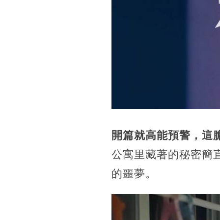
開篇就高能預警，這
公寓里藏著的秘密簡
的噩夢。