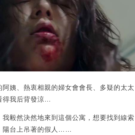
的阿姨、熱衷相親的婦女會會長、多疑的太太
看得我后背發涼…
，我毅然決然地來到這個公寓，想要找到線索
、陽台上吊著的假人……