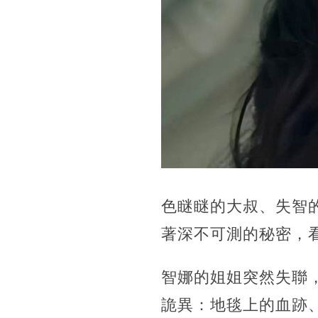
色瞇瞇的大叔、失智
著深不可測的秘密，
智娜的姐姐突然失聯
詭異：地毯上的血跡