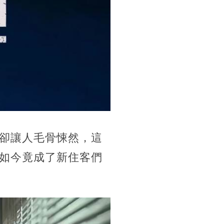
卻讓人毛骨悚然，這
如今竟成了新住客們