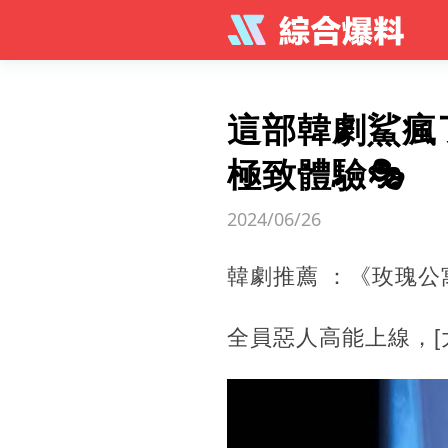
這部韓劇鯊瘋了
極致體驗🎭
2024/06/26
韓劇推薦 ：《玫瑰公
全員惡人高能上線，