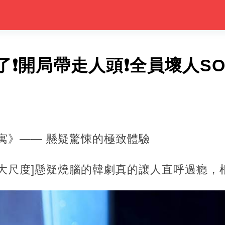
❗開局帶走人頭❗全員壞人SO
寓》—— 懸疑驚悚的極致體驗
[大尺度]懸疑燒腦的韓劇真的讓人直呼過癮，