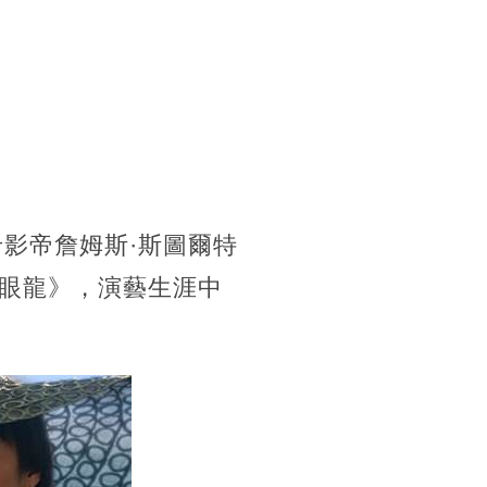
卡影帝詹姆斯·斯圖爾特
眼龍》，演藝生涯中