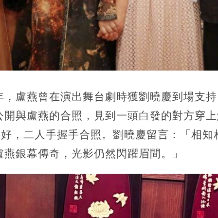
年，盧燕曾在演出舞台劇時獲劉曉慶到場支持
公開與盧燕的合照，見到一頭白發的對方穿上
極好，二人手握手合照。劉曉慶留言：「相知相
盧燕銀幕傳奇，光影仍然閃躍眉間。」