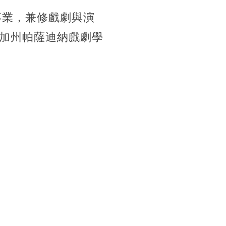
專業，兼修戲劇與演
加州帕薩迪納戲劇學