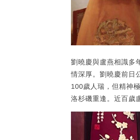
劉曉慶與盧燕相識多
情深厚。劉曉慶前日
100歲人瑞，但精神
洛杉磯重逢。近百歲