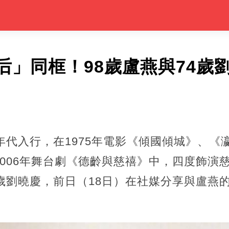
后」同框！98歲盧燕與74歲
年代入行，在1975年電影《傾國傾城》、《瀛
006年舞台劇《德齡與慈禧》中，四度飾演
歲劉曉慶，前日（18日）在社媒分享與盧燕