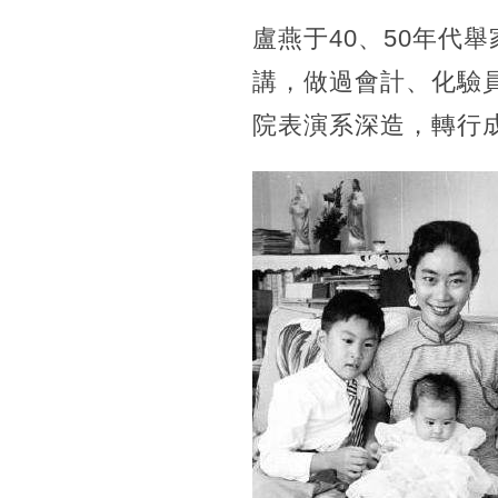
盧燕于40、50年代
講，做過會計、化驗
院表演系深造，轉行