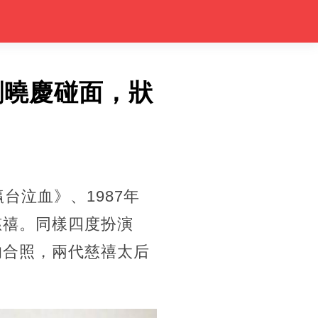
劉曉慶碰面，狀
台泣血》、1987年
慈禧。同樣四度扮演
的合照，兩代慈禧太后