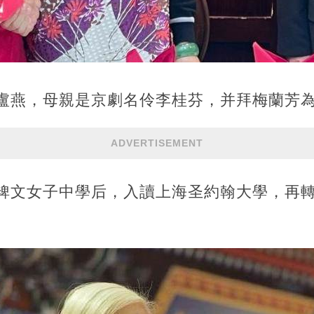
的盧燕，母親是京劇名伶李桂芬，并拜梅蘭芳
ADVERTISEMENT
海裨文女子中學后，入讀上海圣約翰大學，再