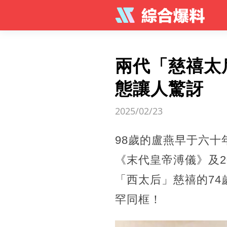
兩代「慈禧太
態讓人驚訝
2025/02/23
98歲的盧燕早于六十
《末代皇帝溥儀》及2
「西太后」慈禧的74
罕同框！