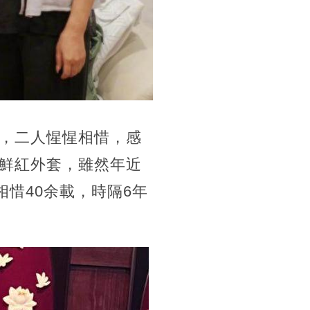
，二人惺惺相惜，感
鮮紅外套，雖然年近
惜40余載，時隔6年