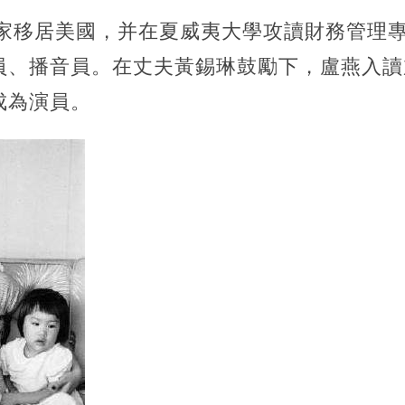
舉家移居美國，并在夏威夷大學攻讀財務管理
員、播音員。在丈夫黃錫琳鼓勵下，盧燕入讀
成為演員。