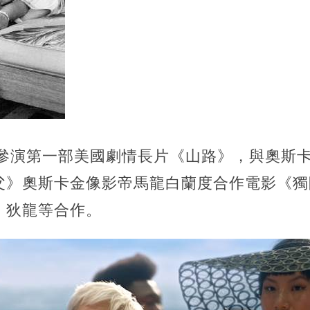
利參演第一部美國劇情長片《山路》，與奧斯
父》奧斯卡金像影帝馬龍白蘭度合作電影《獨
、狄龍等合作。