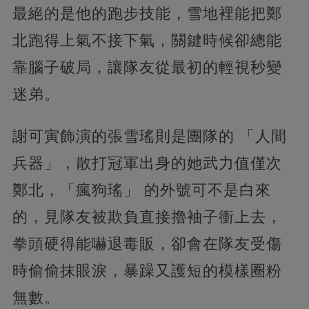
最絕的是他的跑步技能，雪地裡能把鄭
北跑得上氣不接下氣，關鍵時候卻總能
靠腦子破局，讓隊友從最初的輕視秒變
迷弟。
謝可寅飾演的張雪瑤則是團隊的 「人間
兵器」，散打冠軍出身的她武力值僅次
鄭北，「瘋狗瑤」 的外號可不是白來
的，見隊友被欺負直接擼袖子衝上去，
拳頭硬得能嚇退毒販，卻會在隊友受傷
時偷偷抹眼淚，暴躁又護短的模樣圈粉
無數。