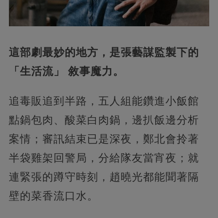
這部劇最妙的地方，是張藝謀監製下的
「生活流」 敘事魔力。
追毒販追到半路，五人組能鑽進小飯館
點鍋包肉、酸菜白肉鍋，邊扒飯邊分析
案情；審訊結束已是深夜，鄭北會拎著
半袋雞架回警局，分給隊友當宵夜；就
連緊張的蹲守時刻，趙曉光都能聞著隔
壁的菜香流口水。