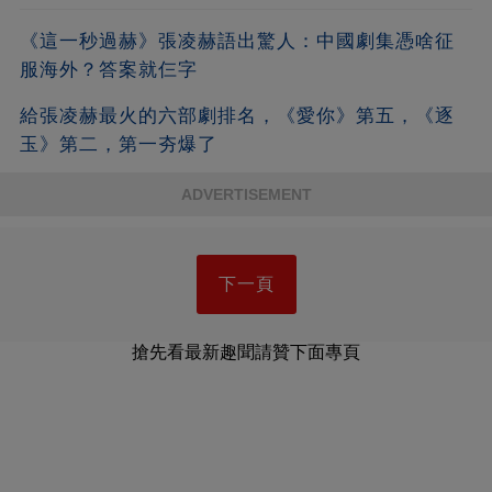
《這一秒過赫》張凌赫語出驚人：中國劇集憑啥征
服海外？答案就仨字
給張凌赫最火的六部劇排名，《愛你》第五，《逐
玉》第二，第一夯爆了
ADVERTISEMENT
下一頁
搶先看最新趣聞請贊下面專頁