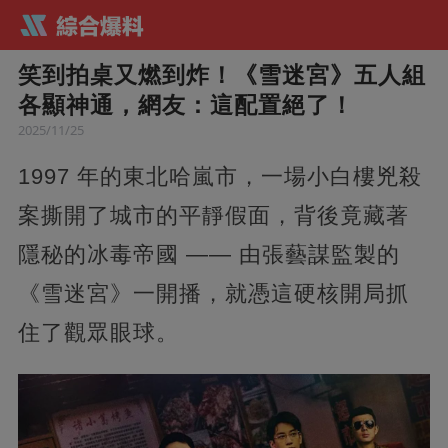
笑到拍桌又燃到炸！《雪迷宮》五人組
各顯神通，網友：這配置絕了！
2025/11/25
1997 年的東北哈嵐市，一場小白樓兇殺
案撕開了城市的平靜假面，背後竟藏著
隱秘的冰毒帝國 —— 由張藝謀監製的
《雪迷宮》一開播，就憑這硬核開局抓
住了觀眾眼球。