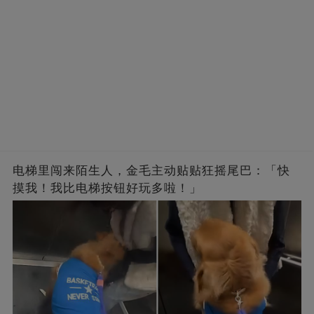
电梯里闯来陌生人，金毛主动贴贴狂摇尾巴：「快
摸我！我比电梯按钮好玩多啦！」