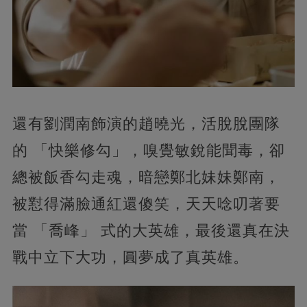
還有劉潤南飾演的趙曉光，活脫脫團隊
的 「快樂修勾」，嗅覺敏銳能聞毒，卻
總被飯香勾走魂，暗戀鄭北妹妹鄭南，
被懟得滿臉通紅還傻笑，天天唸叨著要
當 「喬峰」 式的大英雄，最後還真在決
戰中立下大功，圓夢成了真英雄。