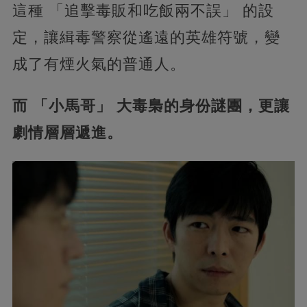
這種 「追擊毒販和吃飯兩不誤」 的設
定，讓緝毒警察從遙遠的英雄符號，變
成了有煙火氣的普通人。
而 「小馬哥」 大毒梟的身份謎團，更讓
劇情層層遞進。