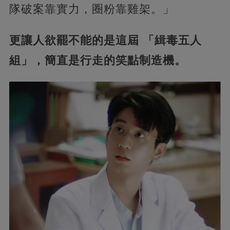
隊破案靠實力，圈粉靠雞架。」
更讓人欲罷不能的是這屆 「緝毒五人
組」，簡直是行走的笑點制造機。