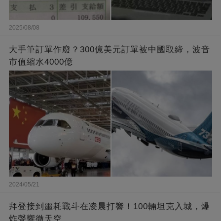
2025/08/08
大手筆訂單作廢？300億美元訂單被中國取締，波音
市值縮水4000億
2024/05/21
拜登接到噩耗戰斗在凌晨打響！100輛坦克入城，爆
炸聲響徹天空