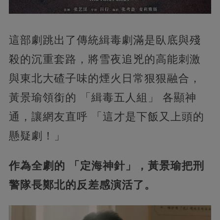
這部劇跳出了傳統緝毒劇滿是臥底與殘
殺的沉重套路，將雪夜追兇的高能刺激
與東北大碴子味的煙火日常狠狠融合，
黃景瑜領銜的 「緝毒五人組」 各顯神
通，讓網友直呼 「這才是下飯又上頭的
懸疑劇！」
作為全劇的 「定海神針」，黃景瑜把刑
警隊長鄭北的反差感演活了。