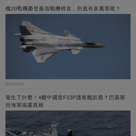
殲20戰機榮登最強戰機榜首，到底有多厲害呢？
2024/05/21
發生了什麼！4艘中國造F22P護衛艦趴窩？巴基斯
坦海軍揭露真相