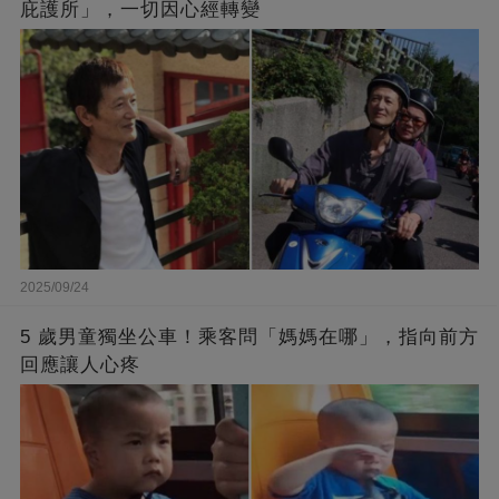
庇護所」，一切因心經轉變
2025/09/24
5 歲男童獨坐公車！乘客問「媽媽在哪」，指向前方
回應讓人心疼