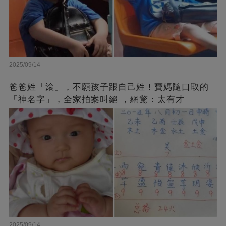
2025/09/14
爸爸姓「滾」，不願孩子跟自己姓！寶媽隨口取的
「神名字」，全家拍案叫絕 ，網驚：太有才
2025/09/14