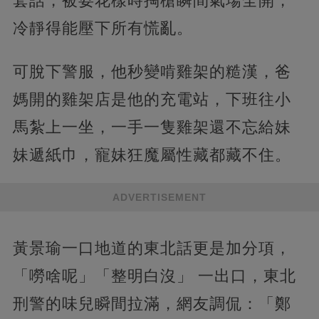
套話，被耍花樣時掏槍瞬間氣場全開，
冷靜得能壓下所有慌亂。
可脫下警服，他秒變啃雞架的糙漢，爸
媽開的雞架店是他的充電站，下班往小
馬紮上一坐，一手一隻雞架還不忘給妹
妹遞紙巾，寵妹狂魔屬性藏都藏不住。
ADVERTISEMENT
黃景瑜一口地道的東北話更是加分項，
「嘮啥呢」「整明白沒」 一出口，東北
刑警的味兒瞬間拉滿，網友調侃：「鄭