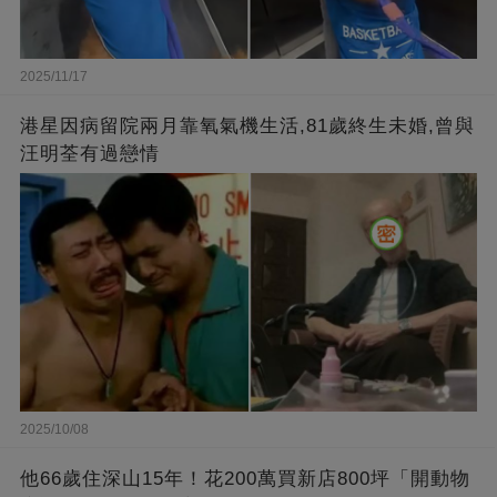
2025/11/17
港星因病留院兩月靠氧氣機生活,81歲終生未婚,曾與
汪明荃有過戀情
2025/10/08
他66歲住深山15年！花200萬買新店800坪「開動物