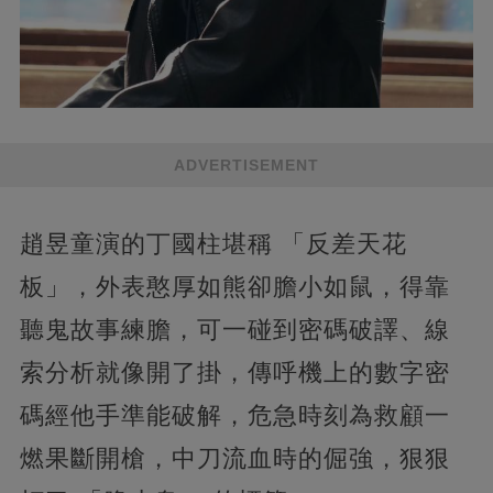
ADVERTISEMENT
趙昱童演的丁國柱堪稱 「反差天花
板」，外表憨厚如熊卻膽小如鼠，得靠
聽鬼故事練膽，可一碰到密碼破譯、線
索分析就像開了掛，傳呼機上的數字密
碼經他手準能破解，危急時刻為救顧一
燃果斷開槍，中刀流血時的倔強，狠狠