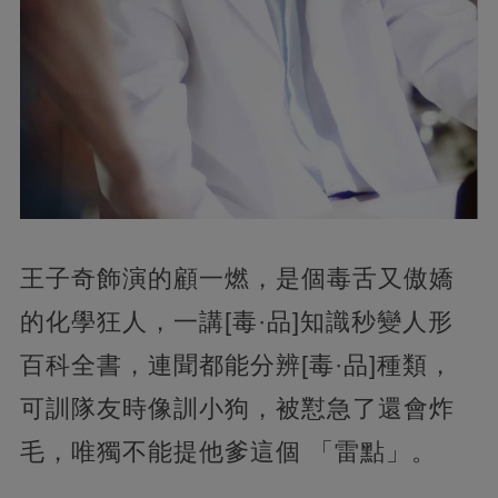
王子奇飾演的顧一燃，是個毒舌又傲嬌
的化學狂人，一講[毒·品]知識秒變人形
百科全書，連聞都能分辨[毒·品]種類，
可訓隊友時像訓小狗，被懟急了還會炸
毛，唯獨不能提他爹這個 「雷點」。