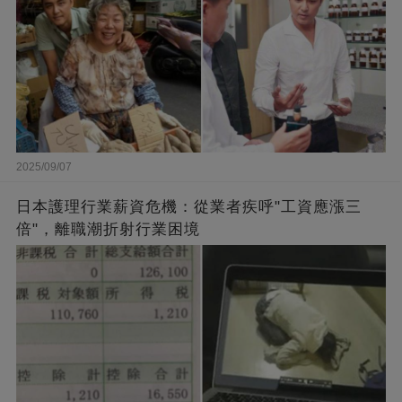
2025/09/07
日本護理行業薪資危機：從業者疾呼"工資應漲三
倍"，離職潮折射行業困境