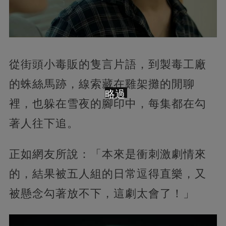
從街頭小毒販的隻言片語，到製毒工廠
的蛛絲馬跡，線索藏在雞架攤的閒聊
略過
裡，也躲在雪夜的腳印中，每集都在勾
著人往下追。
正如網友所說：「本來是衝刺激劇情來
的，結果被五人組的日常逗得直樂，又
被懸念勾著放不下，這劇太會了！」