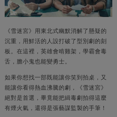
《雪迷宮》用東北式幽默消解了懸疑的
沉重，用鮮活的人設打破了型別劇的刻
板。在這裡，英雄會啃雞架，學霸會毒
舌，膽小鬼也能變勇士。
如果你想找一部既能讓你笑到拍桌，又
能讓你看得熱血沸騰的劇，《雪迷宮》
絕對是首選，畢竟能把緝毒劇拍得這麼
有煙火氣，還得是張藝謀監製的手筆！