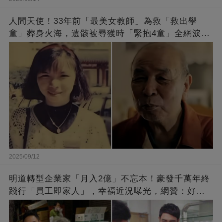
人間天使！33年前「最美女教師」為救「救出學
童」葬身火海，遺骸被尋獲時「緊抱4童」全網淚
崩：真正的英雄不該被遺忘
2025/09/12
明道轉型企業家「月入2億」不忘本！豪發千萬年終
踐行「員工即家人」，幸福近況曝光，網贊：好老
闆的福報