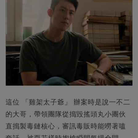
這位 「雞架太子爺」 辦案時是說一不二
的大哥，帶領團隊從搗毀搖頭丸小團伙
直搗製毒鏈核心，審訊毒販時能嘮著嗑