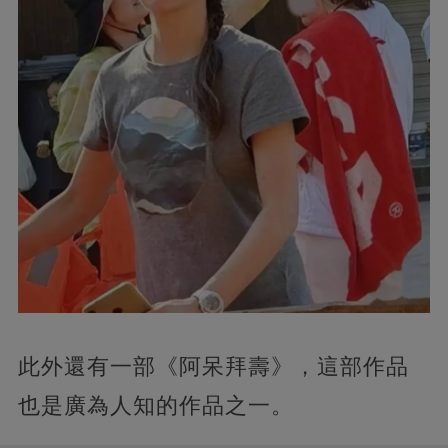
此外還有一部《阿呆拜壽》，這部作品
也是廣為人知的作品之一。