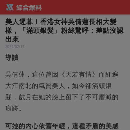
美人遲暮！香港女神吳倩蓮長相大變
樣，「滿頭銀髮」粉絲驚呼：差點沒認
出來
2025/02/17
導讀
吳倩蓮，這位曾因《天若有情》而紅遍
大江南北的氣質美人，如今卻滿頭銀
髮，歲月在她的臉上留下了不可磨滅的
痕跡。
可她的內心依舊年輕，這種矛盾的美感