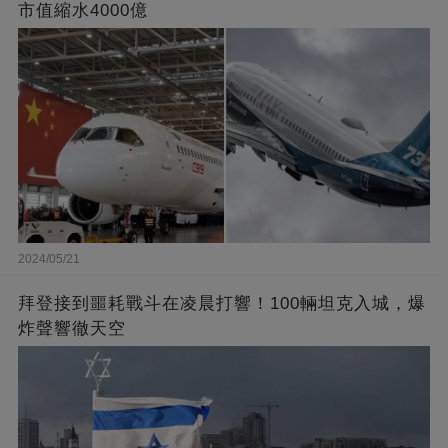
市值縮水4000億
2024/05/21
拜登接到噩耗戰斗在凌晨打響！100輛坦克入城，爆
炸聲響徹天空