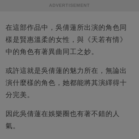
ADVERTISEMENT
在這部作品中，吳倩蓮所出演的角色同
樣是賢惠溫柔的女性，與《天若有情》
中的角色有著異曲同工之妙。
或許這就是吳倩蓮的魅力所在，無論出
演什麼樣的角色，她都能將其演繹得十
分完美。
因此吳倩蓮在娛樂圈也有著不錯的人
氣。