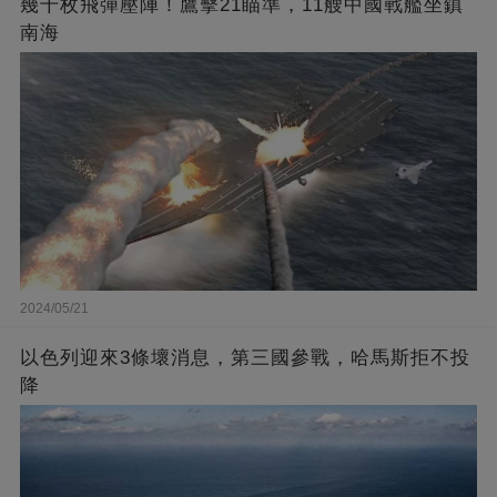
幾千枚飛彈壓陣！鷹擊21瞄準，11艘中國戰艦坐鎮
南海
2024/05/21
以色列迎來3條壞消息，第三國參戰，哈馬斯拒不投
降