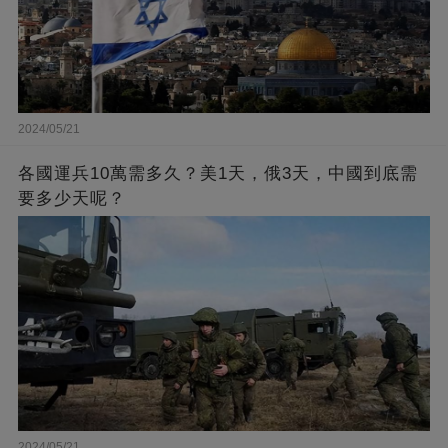
2024/05/21
各國運兵10萬需多久？美1天，俄3天，中國到底需
要多少天呢？
2024/05/21