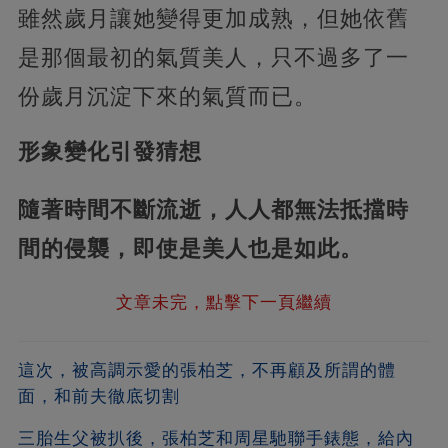
雖然歲月讓她變得更加成熟，但她依舊
是那個最初的氣質美人，只不過多了一
份歲月沉淀下來的氣質而已。
形象變化引發猜想
隨著時間不斷流逝，人人都無法抵擋時
間的侵襲，即使是美人也是如此。
文章未完，點擊下一頁繼續
這次，被高調示愛的張柏芝，不再顧及所謂的體
面，和前夫徹底切割
三胎生父被扒後，張柏芝和周星馳聯手錶態，給內