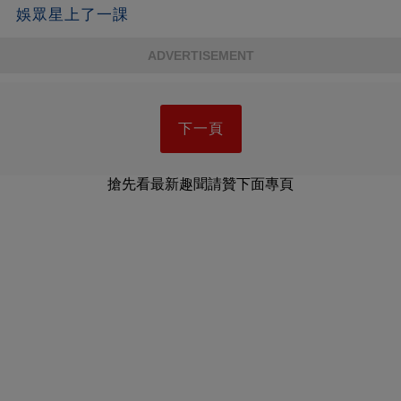
娛眾星上了一課
ADVERTISEMENT
下一頁
搶先看最新趣聞請贊下面專頁