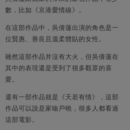
數，比如《京港愛情線》。
在這部作品中，吳倩蓮出演的角色是一
位賢惠、善良且溫柔體貼的女性。
雖然這部作品并沒有大火，但吳倩蓮在
其中的表現還是受到了很多觀眾的喜
愛。
還有一部作品就是《天若有情》，這部
作品可以說是家喻戶曉，很多人都看過
這部電影。