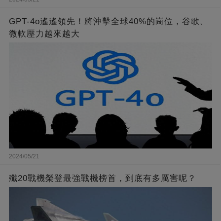
GPT-4o遙遙領先！將沖擊全球40%的崗位，谷歌、
微軟壓力越來越大
2024/05/21
殲20戰機榮登最強戰機榜首，到底有多厲害呢？