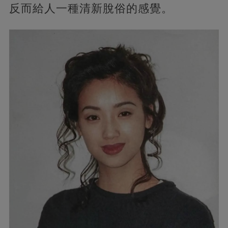
反而給人一種清新脫俗的感覺。