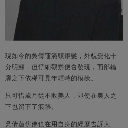
現如今的吳倩蓮滿頭銀髮，外貌變化十
分明顯，但仔細觀察便會發現，面部輪
廓之下依稀可見年輕時的模樣。
只可惜歲月從不敗美人，即使在美人之
下也留下了痕跡。
吳倩蓮仿佛也在用自身的經歷告訴大