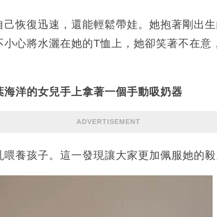
自己恢復迅速，還能輕鬆帶娃。她抱著剛出生
不小心將水灑在她的T恤上，她卻笑著不在意
葉海洋的女兒手上拿著一個手動吸奶器
ADVERTISEMENT
乳喂養孩子。這一發現讓大家更加佩服她的毅