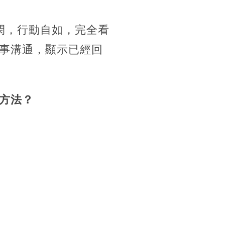
閑，行動自如，完全看
事溝通，顯示已經回
方法？