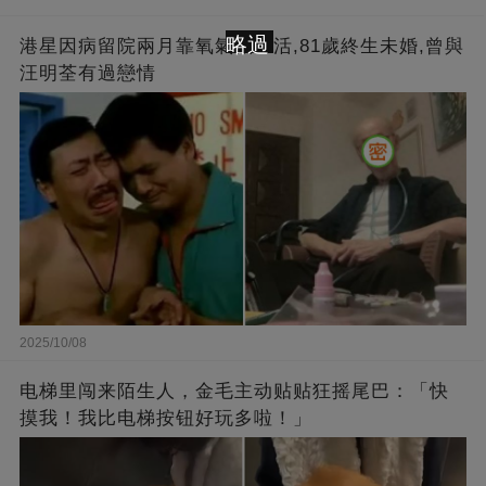
略過
港星因病留院兩月靠氧氣機生活,81歲終生未婚,曾與
汪明荃有過戀情
2025/10/08
电梯里闯来陌生人，金毛主动贴贴狂摇尾巴：「快
摸我！我比电梯按钮好玩多啦！」