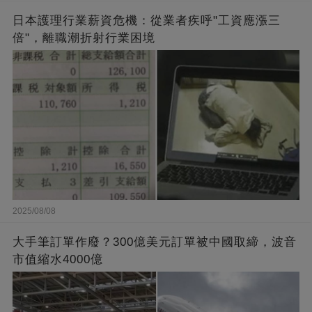
日本護理行業薪資危機：從業者疾呼"工資應漲三
倍"，離職潮折射行業困境
2025/08/08
大手筆訂單作廢？300億美元訂單被中國取締，波音
市值縮水4000億