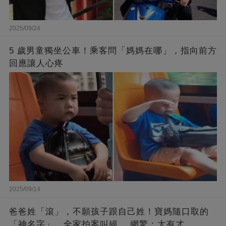
2025/09/24
5 歲男童獨坐公車！乘客問「媽媽在哪」，指向前方
回應讓人心疼
2025/09/14
爸爸姓「滾」，不願孩子跟自己姓！寶媽隨口取的
「神名字」，全家拍案叫絕 ，網驚：太有才