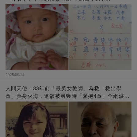
2025/09/14
人間天使！33年前「最美女教師」為救「救出學
童」葬身火海，遺骸被尋獲時「緊抱4童」全網淚
崩：真正的英雄不該被遺忘