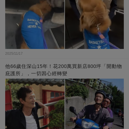
2025/11/17
他66歲住深山15年！花200萬買新店800坪「開動物
庇護所」，一切因心經轉變