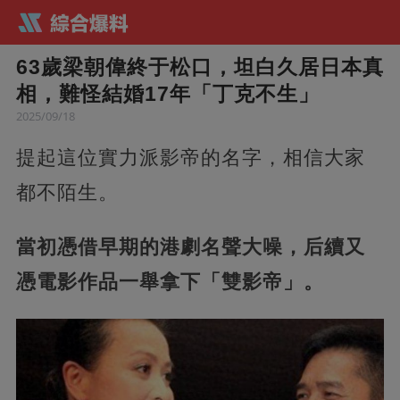
63歲梁朝偉終于松口，坦白久居日本真
相，難怪結婚17年「丁克不生」
2025/09/18
提起這位實力派影帝的名字，相信大家
都不陌生。
當初憑借早期的港劇名聲大噪，后續又
憑電影作品一舉拿下「雙影帝」。