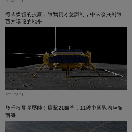
2024/05/21
德國媒體的披露，讓我們才意識到，中國發展到讓
西方嘆服的地步
2024/05/21
幾千枚飛彈壓陣！鷹擊21瞄準，11艘中國戰艦坐鎮
南海