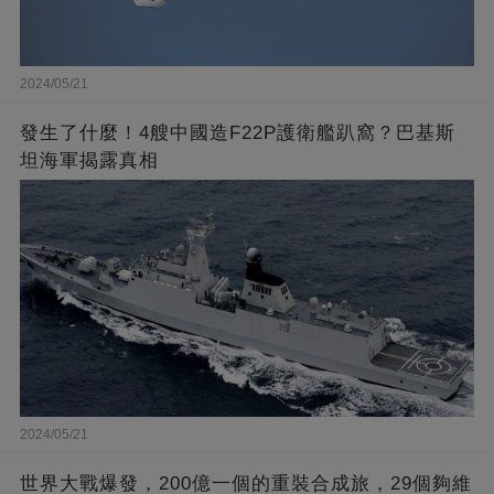
2024/05/21
發生了什麼！4艘中國造F22P護衛艦趴窩？巴基斯
坦海軍揭露真相
2024/05/21
世界大戰爆發，200億一個的重裝合成旅，29個夠維