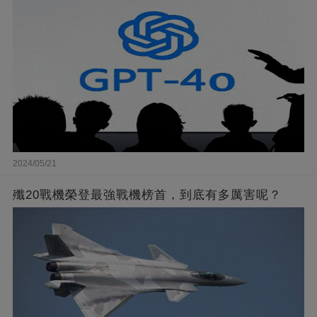
2024/05/21
殲20戰機榮登最強戰機榜首，到底有多厲害呢？