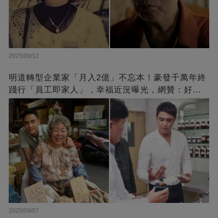
2025/09/12
明道轉型企業家「月入2億」不忘本！豪發千萬年終
踐行「員工即家人」，幸福近況曝光，網贊：好老
闆的福報
2025/09/07