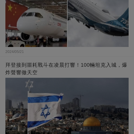
2024/05/21
拜登接到噩耗戰斗在凌晨打響！100輛坦克入城，爆
炸聲響徹天空