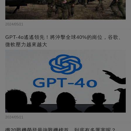
2024/05/21
GPT-4o遙遙領先！將沖擊全球40%的崗位，谷歌、
微軟壓力越來越大
2024/05/21
殲20戰機榮登最強戰機榜首，到底有多厲害呢？