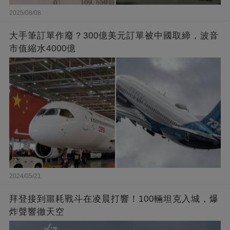
2025/08/08
大手筆訂單作廢？300億美元訂單被中國取締，波音
市值縮水4000億
2024/05/21
拜登接到噩耗戰斗在凌晨打響！100輛坦克入城，爆
炸聲響徹天空