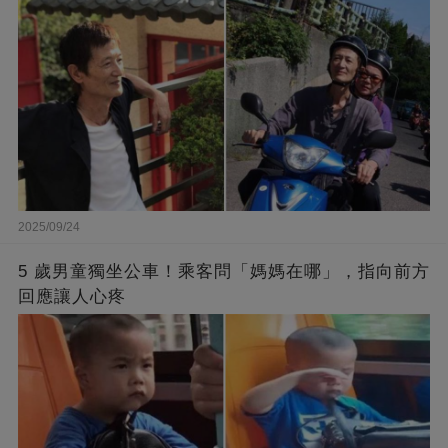
2025/09/24
5 歲男童獨坐公車！乘客問「媽媽在哪」，指向前方
回應讓人心疼