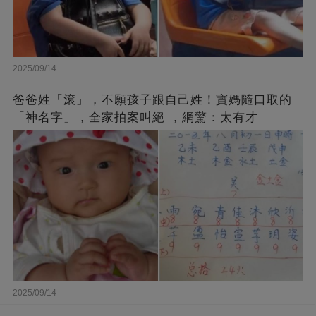
2025/09/14
爸爸姓「滾」，不願孩子跟自己姓！寶媽隨口取的
「神名字」，全家拍案叫絕 ，網驚：太有才
2025/09/14