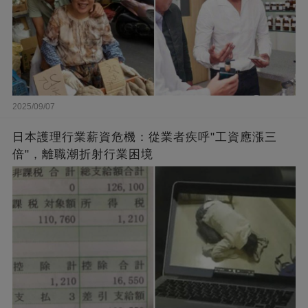
2025/09/07
日本護理行業薪資危機：從業者疾呼"工資應漲三
倍"，離職潮折射行業困境