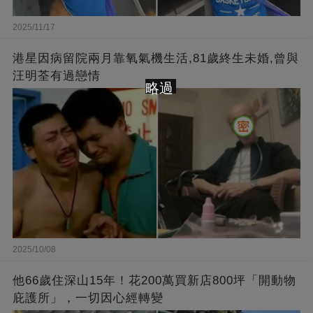
2025/11/17
港星因病留院兩月靠氧氣機生活,81歲終生未婚,曾與
汪明荃有過戀情
略過
2025/10/08
他66歲住深山15年！花200萬買新店800坪「開動物
庇護所」，一切因心經轉變