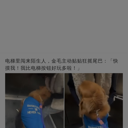
电梯里闯来陌生人，金毛主动贴贴狂摇尾巴：「快
摸我！我比电梯按钮好玩多啦！」