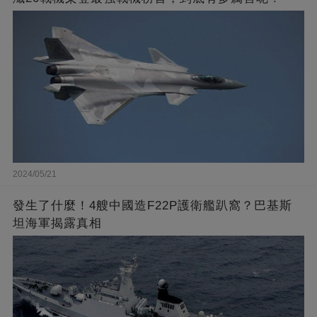
2024/05/21
發生了什麼！4艘中國造F22P護衛艦趴窩？巴基斯
坦海軍揭露真相