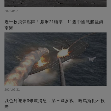
2024/05/21
幾千枚飛彈壓陣！鷹擊21瞄準，11艘中國戰艦坐鎮
南海
2024/05/21
以色列迎來3條壞消息，第三國參戰，哈馬斯拒不投
降