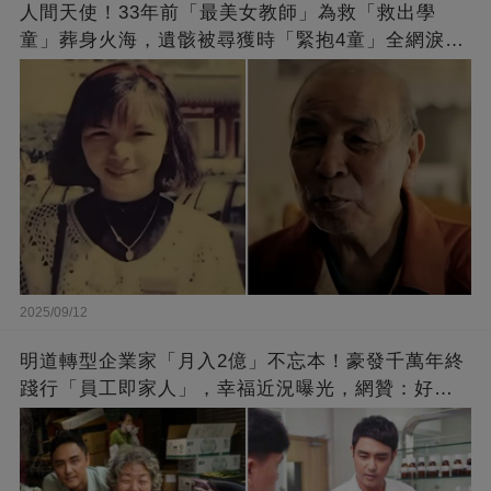
人間天使！33年前「最美女教師」為救「救出學
童」葬身火海，遺骸被尋獲時「緊抱4童」全網淚
崩：真正的英雄不該被遺忘
2025/09/12
明道轉型企業家「月入2億」不忘本！豪發千萬年終
踐行「員工即家人」，幸福近況曝光，網贊：好老
闆的福報