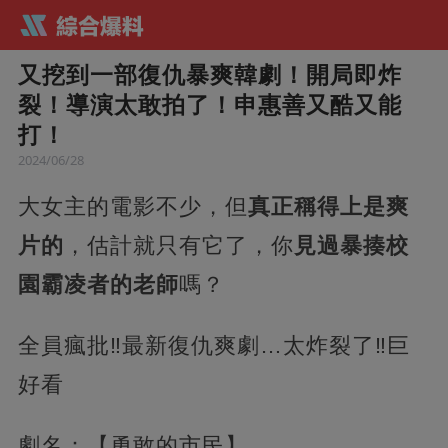
又挖到一部復仇暴爽韓劇！開局即炸
裂！導演太敢拍了！申惠善又酷又能
打！
2024/06/28
大女主的電影不少，但
真正稱得上是爽
片的
，估計就只有它了，你
見過暴揍校
園霸凌者的老師
嗎？
全員瘋批‼️最新復仇爽劇…太炸裂了‼️巨
好看
劇名：【勇敢的市民】