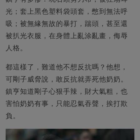
光；套上黑色塑料袋頭套，憋到無法呼
吸；被無緣無故的暴打，踹頭，甚至還
被扒光衣服，在身體上亂涂亂畫，侮辱
人格。
都這樣了，難道他不想反抗嗎？他想，
可剛子威脅說，敢反抗就弄死他奶奶。
鎮亨知道剛子心狠手辣，財大氣粗，也
害怕奶奶有事，只能忍氣吞聲，挨打欺
負。