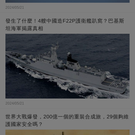
2024/05/21
發生了什麼！4艘中國造F22P護衛艦趴窩？巴基斯
坦海軍揭露真相
2024/05/21
世界大戰爆發，200億一個的重裝合成旅，29個夠維
護國家安全嗎？