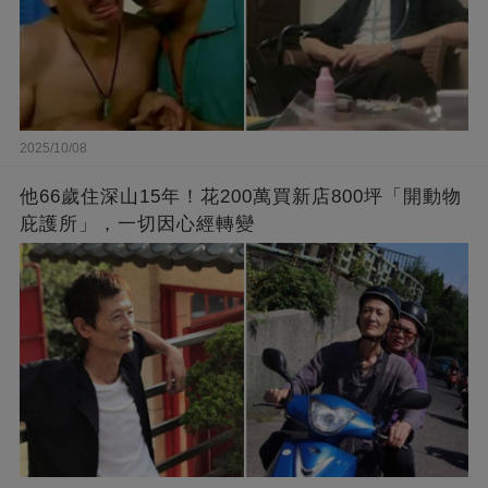
2025/10/08
他66歲住深山15年！花200萬買新店800坪「開動物
庇護所」，一切因心經轉變