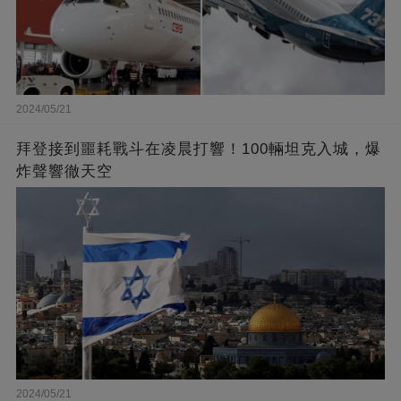
2024/05/21
拜登接到噩耗戰斗在凌晨打響！100輛坦克入城，爆
炸聲響徹天空
2024/05/21