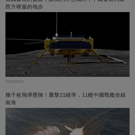
西方嘆服的地步
2024/05/21
幾千枚飛彈壓陣！鷹擊21瞄準，11艘中國戰艦坐鎮
南海