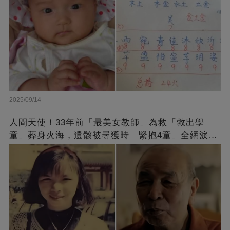
2025/09/14
人間天使！33年前「最美女教師」為救「救出學
童」葬身火海，遺骸被尋獲時「緊抱4童」全網淚
崩：真正的英雄不該被遺忘