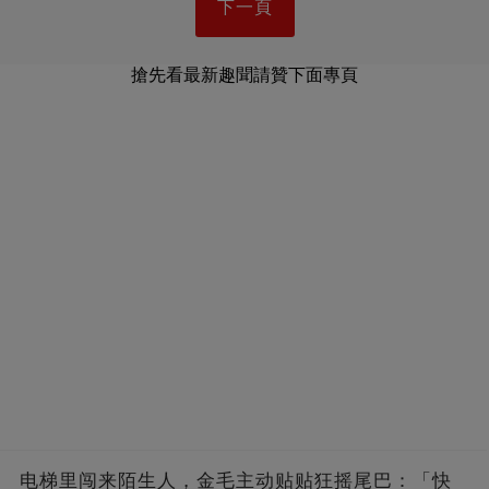
下一頁
搶先看最新趣聞請贊下面專頁
电梯里闯来陌生人，金毛主动贴贴狂摇尾巴：「快