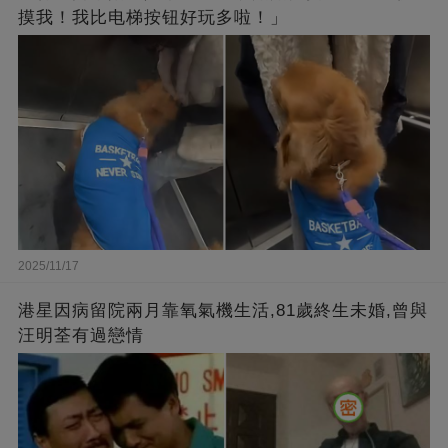
摸我！我比电梯按钮好玩多啦！」
2025/11/17
港星因病留院兩月靠氧氣機生活,81歲終生未婚,曾與
汪明荃有過戀情