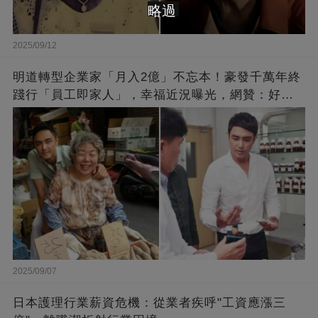
略過
2025/09/12
明道轉型企業家「月入2億」不忘本！豪發千萬年終
踐行「員工即家人」，幸福近況曝光，網贊：好老
闆的福報
2025/09/07
日本護理行業薪資危機：從業者疾呼"工資應漲三