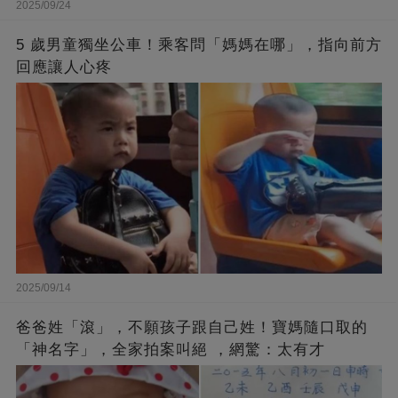
2025/09/24
5 歲男童獨坐公車！乘客問「媽媽在哪」，指向前方
回應讓人心疼
2025/09/14
爸爸姓「滾」，不願孩子跟自己姓！寶媽隨口取的
「神名字」，全家拍案叫絕 ，網驚：太有才