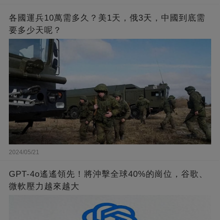
各國運兵10萬需多久？美1天，俄3天，中國到底需
要多少天呢？
2024/05/21
GPT-4o遙遙領先！將沖擊全球40%的崗位，谷歌、
微軟壓力越來越大