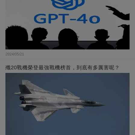
2024/05/21
殲20戰機榮登最強戰機榜首，到底有多厲害呢？