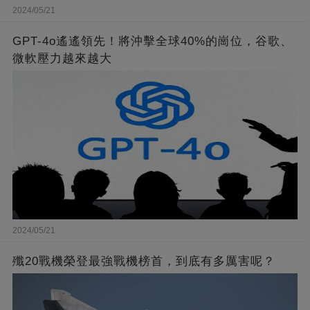
2024/05/21
GPT-4o遙遙領先！將沖擊全球40%的崗位，谷歌、
微軟壓力越來越大
2024/05/21
殲20戰機榮登最強戰機榜首，到底有多厲害呢？