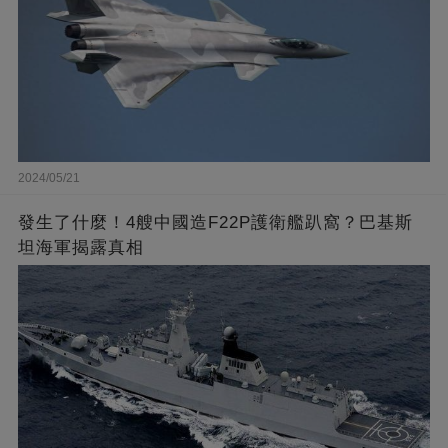
2024/05/21
發生了什麼！4艘中國造F22P護衛艦趴窩？巴基斯
坦海軍揭露真相