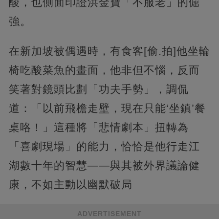
酸，也側面印證洪金寶「不服老」的倔
強。
在新加坡被偶遇時，有食客[偷.拍]他坐輪
椅吃酸菜魚的畫面，他非但不惱，反而
笑著對鏡頭比劃「功夫手勢」，調侃
道：「以前飛檐走壁，現在只能‘坐鎮’餐
桌咯！」這種將「悲情劇本」扭轉為
「喜劇現場」的能力，恰恰是他行走江
湖數十年的智慧——與其被外界議論健
康，不如主動以幽默破局
ADVERTISEMENT