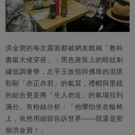
洪金寶的每次露面都被網友戲稱「教科
書級大佬穿搭」：黑色唐裝上的暗紋刺
繡低調奢華，左手玉扳指與佛珠的混搭
彰顯「亦正亦邪」的氣質，禮帽與墨鏡
的組合更是將「生人勿近」的氣場拉到
滿分。有粉絲分析：「他哪怕坐在輪椅
上，依然用細節告訴世界——我還是那
個洪金寶！」