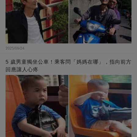
2025/09/24
5 歲男童獨坐公車！乘客問「媽媽在哪」，指向前方
回應讓人心疼