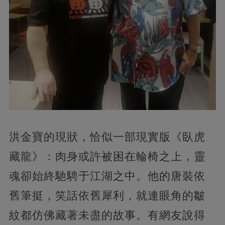
洪金寶的現狀，恰似一部現實版《臥虎
藏龍》：肉身或許被困在輪椅之上，靈
魂卻始終馳騁于江湖之中。他的唐裝依
舊筆挺，笑話依舊犀利，就連眼角的皺
紋都仿佛藏著未盡的故事。有網友說得