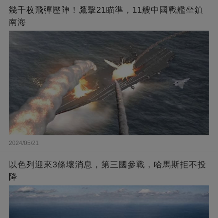
幾千枚飛彈壓陣！鷹擊21瞄準，11艘中國戰艦坐鎮
南海
2024/05/21
以色列迎來3條壞消息，第三國參戰，哈馬斯拒不投
降