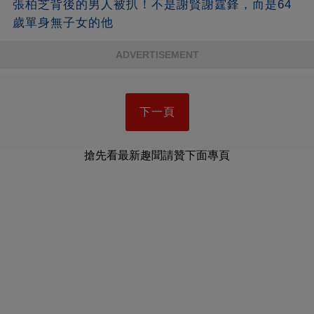
張柏芝背後的男人被扒！不是謝賢謝霆鋒，而是64
歲單身無子女的他
ADVERTISEMENT
下一頁
搶先看最新趣聞請贊下面專頁