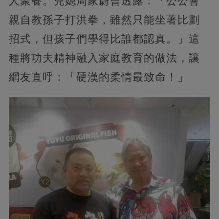
人聚餐。兒媳周家蔚曾透露：「公公會
親自教孫子打洪拳，雖然只能坐著比劃
招式，但孩子們學得比誰都認真。」這
種將功夫精神融入家庭教育的做法，讓
網友直呼：「硬漢的柔情最致命！」