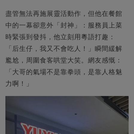
盡管無法再施展靈活動作，但他在餐館
中的一幕卻意外「封神」：服務員上菜
時緊張到發抖，他立刻用粵語打趣：
「后生仔，我又不會吃人！」瞬間緩解
尷尬，周圍食客哄堂大笑。網友感慨：
「大哥的氣場不是靠拳頭，是靠人格魅
力啊！」