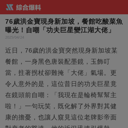
76歲洪金寶現身新加坡，餐館吃酸菜魚
曝光！自嘲「功夫巨星變江湖大佬」
2025/04/24
近日，76歲的洪金寶突然現身新加坡某
餐館，一身黑色唐裝配墨鏡，玉飾叮
當，拄著拐杖卻難掩「大佬」氣場。更
令人意外的是，這位昔日的功夫巨星竟
在鏡頭前自嘲：「我現在是輪椅幫幫主
啦！」一句玩笑，既化解了外界對其健
康的擔憂，也讓人窺見這位老牌影帝面