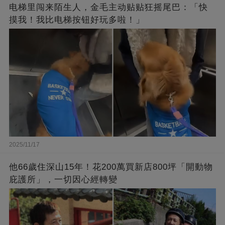
电梯里闯来陌生人，金毛主动贴贴狂摇尾巴：「快
摸我！我比电梯按钮好玩多啦！」
2025/11/17
他66歲住深山15年！花200萬買新店800坪「開動物
庇護所」，一切因心經轉變