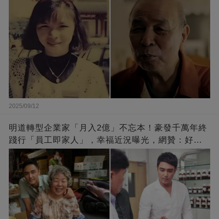
2025/09/12
明道轉型企業家「月入2億」不忘本！豪發千萬年終
踐行「員工即家人」，幸福近況曝光，網贊：好老
闆的福報