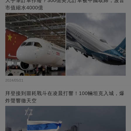
大手筆訂單作廢？300億美元訂單被中國取締，波音
市值縮水4000億
2024/05/21
拜登接到噩耗戰斗在凌晨打響！100輛坦克入城，爆
炸聲響徹天空