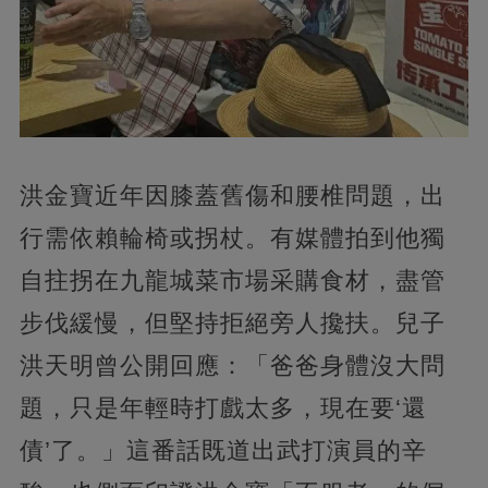
洪金寶近年因膝蓋舊傷和腰椎問題，出
行需依賴輪椅或拐杖。有媒體拍到他獨
自拄拐在九龍城菜市場采購食材，盡管
步伐緩慢，但堅持拒絕旁人攙扶。兒子
洪天明曾公開回應：「爸爸身體沒大問
題，只是年輕時打戲太多，現在要‘還
債’了。」這番話既道出武打演員的辛