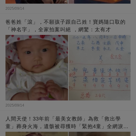
2025/09/14
爸爸姓「滾」，不願孩子跟自己姓！寶媽隨口取的
「神名字」，全家拍案叫絕 ，網驚：太有才
2025/09/14
人間天使！33年前「最美女教師」為救「救出學
童」葬身火海，遺骸被尋獲時「緊抱4童」全網淚
崩：真正的英雄不該被遺忘