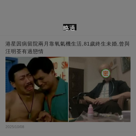
略過
港星因病留院兩月靠氧氣機生活,81歲終生未婚,曾與
汪明荃有過戀情
2025/10/08