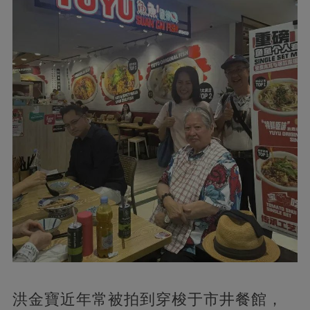
洪金寶近年常被拍到穿梭于市井餐館，