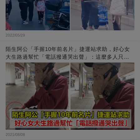
2022/05/29
陌生阿公「手握10年前名片」捷運站求助，好心女
大生路過幫忙「電話撥通哭出聲」：這麼多人只有
你肯幫我
2021/08/08