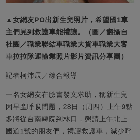
▲女網友PO出新生兒照片，希望國1車
主們見到救護車能禮讓。（圖／翻攝自
社團／職業聯結車職業大貨車職業大客
車拉拉隊運輸業照片影片資訊分享團）
記者柯沛辰／綜合報導
一名女網友在臉書發文求助，稱新生兒
因早產呼吸問題，28日（周四）上午9點
多將從台南轉院到林口，懇請上午北上
國道1號的朋友們，禮讓救護車，減少呼