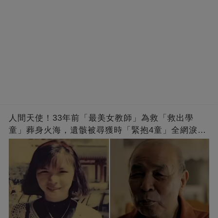
人間天使！33年前「最美女教師」為救「救出學
童」葬身火海，遺骸被尋獲時「緊抱4童」全網淚
崩：真正的英雄不該被遺忘