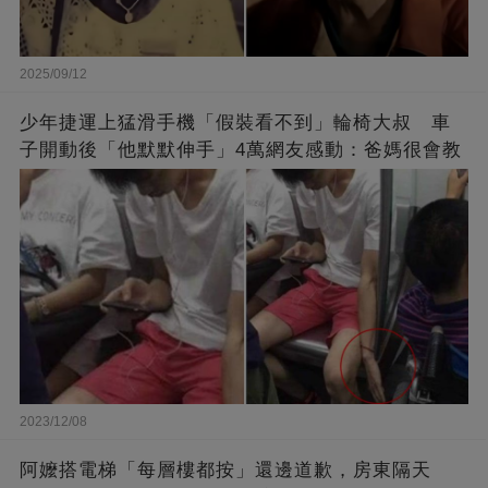
2025/09/12
少年捷運上猛滑手機「假裝看不到」輪椅大叔 車
子開動後「他默默伸手」4萬網友感動：爸媽很會教
2023/12/08
阿嬤搭電梯「每層樓都按」還邊道歉，房東隔天