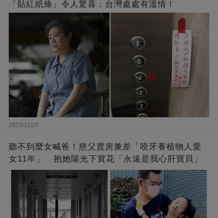
「貼紅紙條」令人驚喜：台灣處處有溫情！
2023/11/18
聽不到麼女喊爸！慈父賣房兼差「咬牙養植物人愛
女11年」 抱她陽光下賞花「永遠是我心肝寶貝」