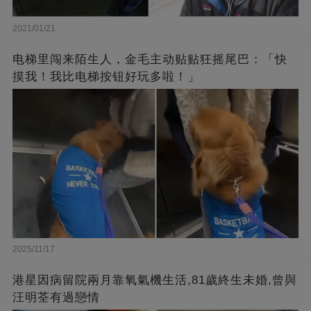
2021/01/21
电梯里闯来陌生人，金毛主动贴贴狂摇尾巴：「快
摸我！我比电梯按钮好玩多啦！」
2025/11/17
港星因病留院兩月靠氧氣機生活,81歲終生未婚,曾與
汪明荃有過戀情