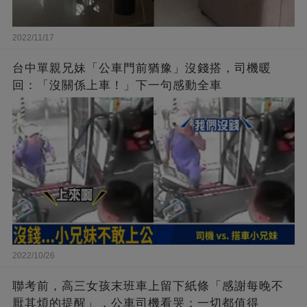
2022/11/17
台中單親兄妹「公車門前猶豫」沒錢搭，司機暖
回：「沒關係上車！」下一句感動全車
2022/10/26
聯考前，高三女孩末班車上留下紙條「感謝每晚不
厭其煩的提醒」，公車司機看哭：一切都值得