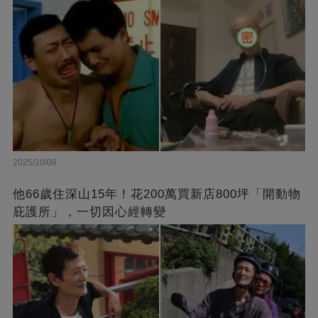
2025/10/08
他66歲住深山15年！花200萬買新店800坪「開動物
庇護所」，一切因心經轉變