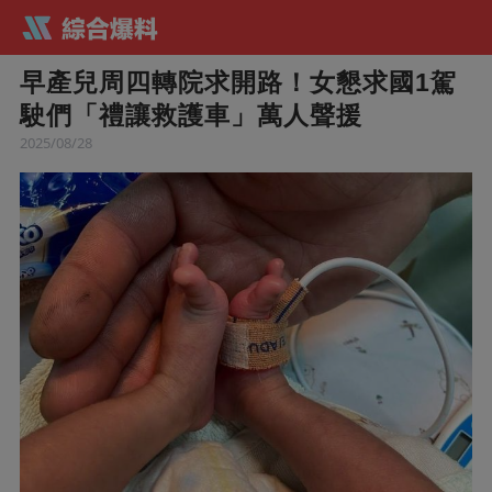
早產兒周四轉院求開路！女懇求國1駕
駛們「禮讓救護車」萬人聲援
2025/08/28