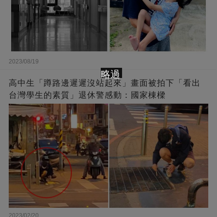
2023/08/19
略過
高中生「蹲路邊遲遲沒站起來」畫面被拍下「看出
台灣學生的素質」退休警感動：國家棟樑
2023/02/20