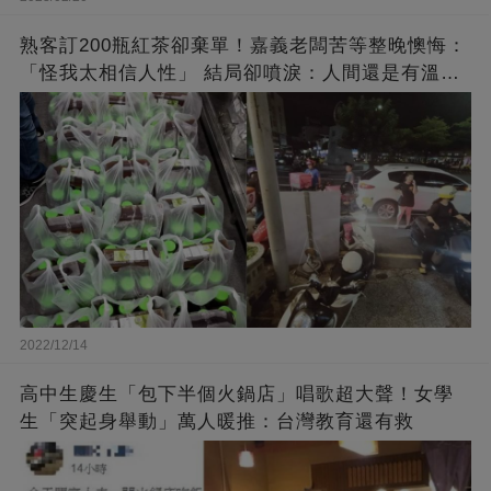
熟客訂200瓶紅茶卻棄單！嘉義老闆苦等整晚懊悔：
「怪我太相信人性」 結局卻噴淚：人間還是有溫暖
的
2022/12/14
高中生慶生「包下半個火鍋店」唱歌超大聲！女學
生「突起身舉動」萬人暖推：台灣教育還有救