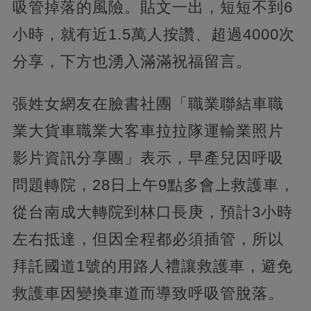
吸管掉落的風險。貼文一出，短短不到6
小時，就有近1.5萬人按讚、超過4000次
分享，下方也湧入滿滿祝福留言。
張姓女網友在臉書社團「職業聯結車職
業大貨車職業大客車拉拉隊運輸業照片
影片資訊分享團」表示，早產兒因呼吸
問題轉院，28日上午9點多會上救護車，
從台南成大轉院到林口長庚，預計3小時
左右抵達，但因全程都必須插管，所以
拜託國道1號的用路人禮讓救護車，避免
救護車因變換車道而導致呼吸管脫落。