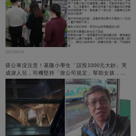
2021/02/14
搭公車沒注意！基隆小學生「誤投1000元大鈔」哭
成淚人兒，司機堅持「按公司規定」幫助女孩，暖
心舉動獲大讚