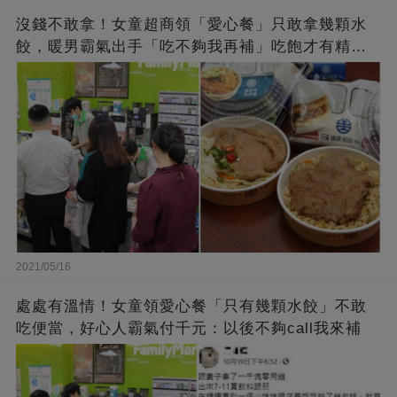
沒錢不敢拿！女童超商領「愛心餐」只敢拿幾顆水
餃，暖男霸氣出手「吃不夠我再補」吃飽才有精神
上課
2021/05/16
處處有溫情！女童領愛心餐「只有幾顆水餃」不敢
吃便當，好心人霸氣付千元：以後不夠call我來補