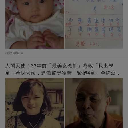
2025/09/14
人間天使！33年前「最美女教師」為救「救出學
童」葬身火海，遺骸被尋獲時「緊抱4童」全網淚
崩：真正的英雄不該被遺忘