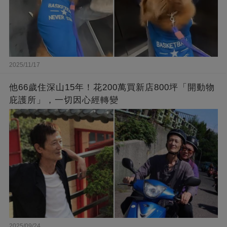
2025/11/17
他66歲住深山15年！花200萬買新店800坪「開動物
庇護所」，一切因心經轉變
2025/09/24