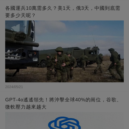
各國運兵10萬需多久？美1天，俄3天，中國到底需
要多少天呢？
2024/05/21
GPT-4o遙遙領先！將沖擊全球40%的崗位，谷歌、
微軟壓力越來越大