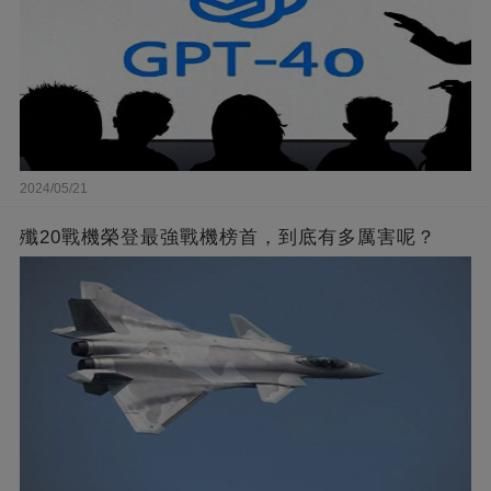
2024/05/21
殲20戰機榮登最強戰機榜首，到底有多厲害呢？