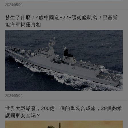
2024/05/21
發生了什麼！4艘中國造F22P護衛艦趴窩？巴基斯
坦海軍揭露真相
2024/05/21
世界大戰爆發，200億一個的重裝合成旅，29個夠維
護國家安全嗎？