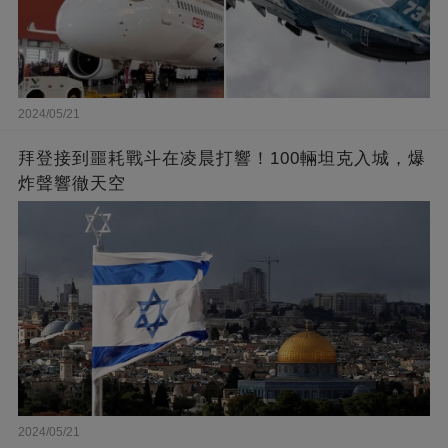
2024/05/21
拜登接到噩耗戰斗在凌晨打響！100輛坦克入城，爆
炸聲響徹天空
2024/05/21