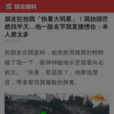
朋友狂拍我「快看大明星」！我抬頭茫
然找半天…他一說名字我直接愣住：本
人差太多
2025/12/11
和朋友在閒逛時，他突然用胳膊肘輕輕
碰了我一下，眼神神秘地示意我看向右
前方。「快看，那是誰？」他壓低聲
音，帶著發現寶藏般的興奮。