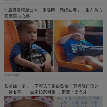
5 歲男童獨坐公車！乘客問「媽媽在哪」，指向前方
回應讓人心疼
2025/09/14
爸爸姓「滾」，不願孩子跟自己姓！寶媽隨口取的
「神名字」，全家拍案叫絕 ，網驚：太有才