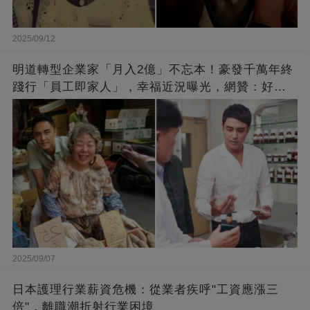
2025/09/12
明道轉型企業家「月入2億」不忘本！豪發千萬年終
踐行「員工即家人」，幸福近況曝光，網贊：好老
闆的福報
2025/09/07
日本護理行業薪資危機：從業者疾呼"工資應漲三
倍"，離職潮折射行業困境