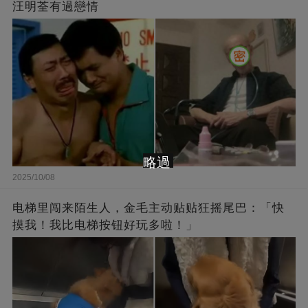
汪明荃有過戀情
略過
2025/10/08
电梯里闯来陌生人，金毛主动贴贴狂摇尾巴：「快
摸我！我比电梯按钮好玩多啦！」