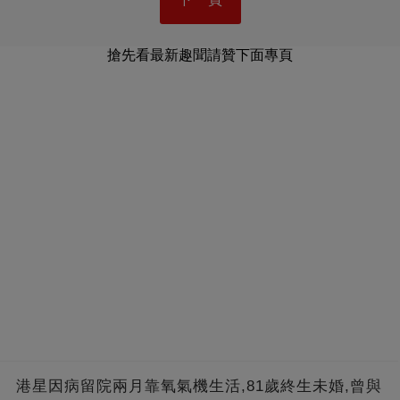
搶先看最新趣聞請贊下面專頁
港星因病留院兩月靠氧氣機生活,81歲終生未婚,曾與