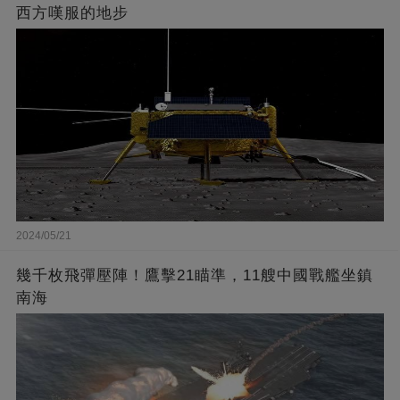
西方嘆服的地步
2024/05/21
幾千枚飛彈壓陣！鷹擊21瞄準，11艘中國戰艦坐鎮
南海