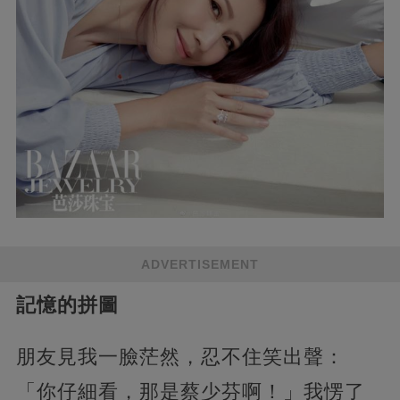
ADVERTISEMENT
記憶的拼圖
朋友見我一臉茫然，忍不住笑出聲：
「你仔細看，那是蔡少芬啊！」我愣了