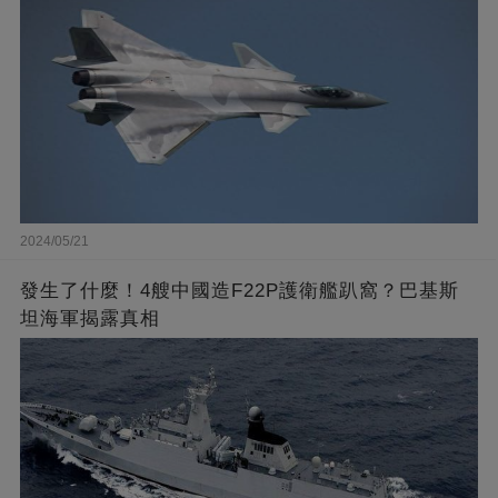
2024/05/21
發生了什麼！4艘中國造F22P護衛艦趴窩？巴基斯
坦海軍揭露真相