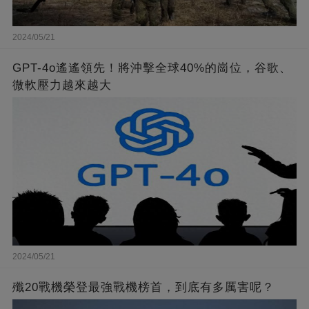
2024/05/21
GPT-4o遙遙領先！將沖擊全球40%的崗位，谷歌、
微軟壓力越來越大
2024/05/21
殲20戰機榮登最強戰機榜首，到底有多厲害呢？