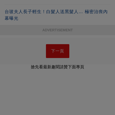
台玻夫人長子輕生！白髮人送黑髮人… 極密治喪內
幕曝光
ADVERTISEMENT
下一頁
搶先看最新趣聞請贊下面專頁