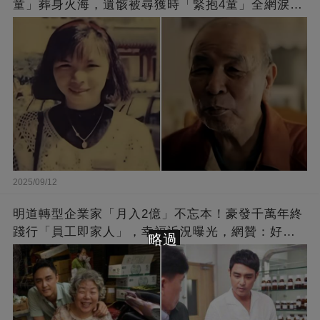
童」葬身火海，遺骸被尋獲時「緊抱4童」全網淚
崩：真正的英雄不該被遺忘
2025/09/12
明道轉型企業家「月入2億」不忘本！豪發千萬年終
踐行「員工即家人」，幸福近況曝光，網贊：好老
略過
闆的福報