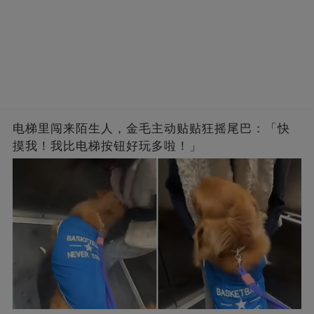
电梯里闯来陌生人，金毛主动贴贴狂摇尾巴：「快
摸我！我比电梯按钮好玩多啦！」