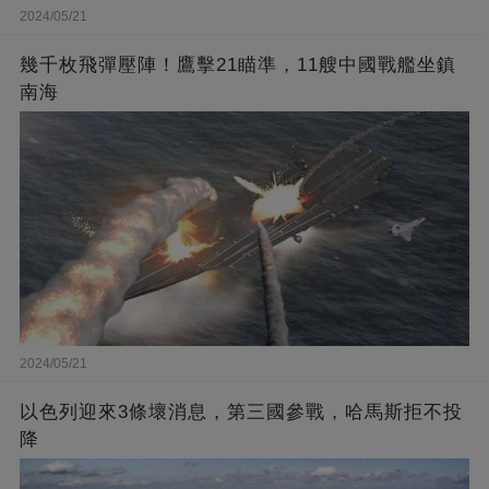
2024/05/21
幾千枚飛彈壓陣！鷹擊21瞄準，11艘中國戰艦坐鎮
南海
2024/05/21
以色列迎來3條壞消息，第三國參戰，哈馬斯拒不投
降