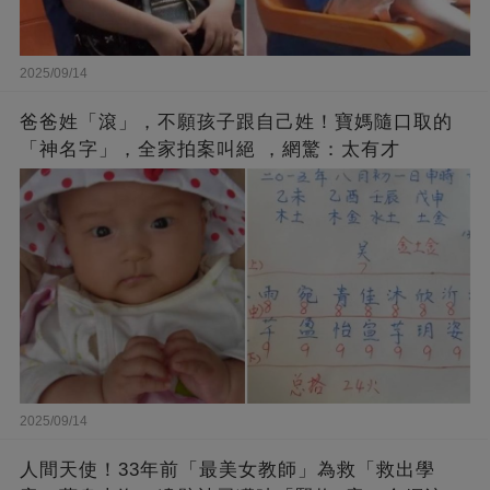
2025/09/14
爸爸姓「滾」，不願孩子跟自己姓！寶媽隨口取的
「神名字」，全家拍案叫絕 ，網驚：太有才
2025/09/14
人間天使！33年前「最美女教師」為救「救出學