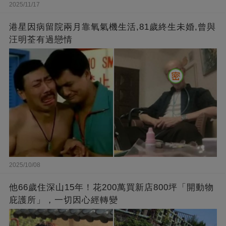
2025/11/17
港星因病留院兩月靠氧氣機生活,81歲終生未婚,曾與
汪明荃有過戀情
2025/10/08
他66歲住深山15年！花200萬買新店800坪「開動物
庇護所」，一切因心經轉變