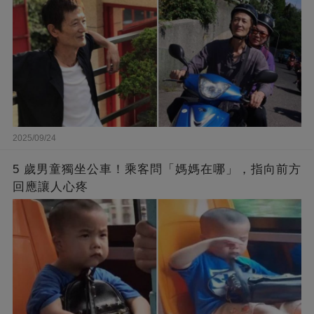
2025/09/24
5 歲男童獨坐公車！乘客問「媽媽在哪」，指向前方
回應讓人心疼