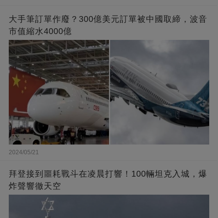
大手筆訂單作廢？300億美元訂單被中國取締，波音
市值縮水4000億
2024/05/21
拜登接到噩耗戰斗在凌晨打響！100輛坦克入城，爆
炸聲響徹天空