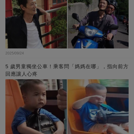
2025/09/24
5 歲男童獨坐公車！乘客問「媽媽在哪」，指向前方
回應讓人心疼