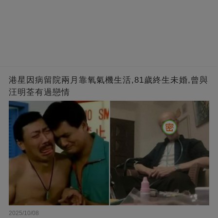
港星因病留院兩月靠氧氣機生活,81歲終生未婚,曾與
汪明荃有過戀情
2025/10/08