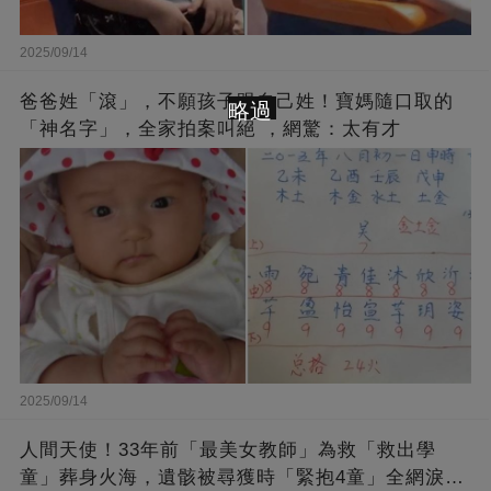
2025/09/14
爸爸姓「滾」，不願孩子跟自己姓！寶媽隨口取的
略過
「神名字」，全家拍案叫絕 ，網驚：太有才
2025/09/14
人間天使！33年前「最美女教師」為救「救出學
童」葬身火海，遺骸被尋獲時「緊抱4童」全網淚