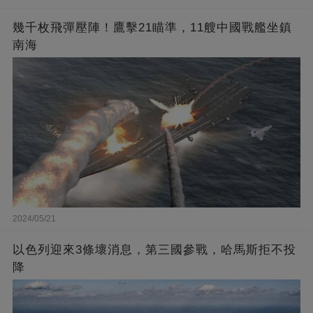
幾千枚飛彈壓陣！鷹擊21瞄準，11艘中國戰艦坐鎮
南海
2024/05/21
以色列迎來3條壞消息，第三國參戰，哈馬斯拒不投
降