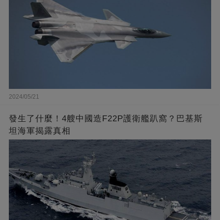
2024/05/21
發生了什麼！4艘中國造F22P護衛艦趴窩？巴基斯
坦海軍揭露真相