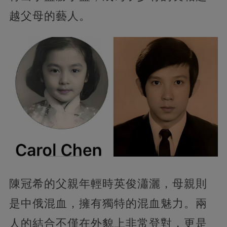
越父母的藝人。
陳冠希的父親年輕時英俊瀟灑，母親則
是中俄混血，擁有獨特的混血魅力。兩
人的結合不僅在外貌上非常登對，更是