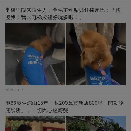
电梯里闯来陌生人，金毛主动贴贴狂摇尾巴：「快
摸我！我比电梯按钮好玩多啦！」
2025/11/17
他66歲住深山15年！花200萬買新店800坪「開動物
庇護所」，一切因心經轉變