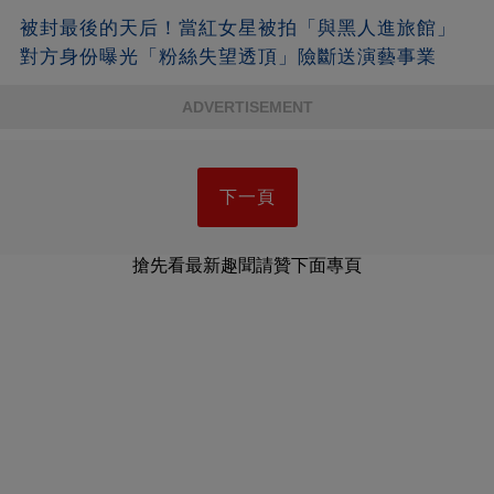
被封最後的天后！當紅女星被拍「與黑人進旅館」
對方身份曝光「粉絲失望透頂」險斷送演藝事業
ADVERTISEMENT
下一頁
搶先看最新趣聞請贊下面專頁