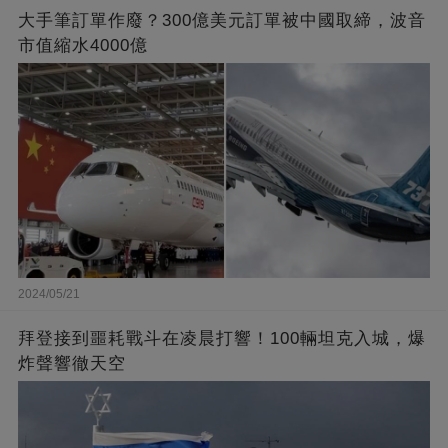
大手筆訂單作廢？300億美元訂單被中國取締，波音
市值縮水4000億
2024/05/21
拜登接到噩耗戰斗在凌晨打響！100輛坦克入城，爆
炸聲響徹天空