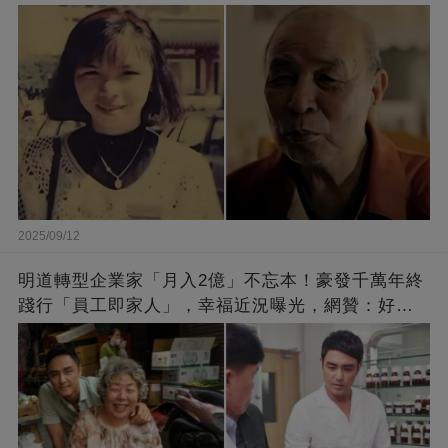
崩：真正的英雄不該被遺忘
2025/09/12
明道轉型企業家「月入2億」不忘本！豪發千萬年終
踐行「員工即家人」，幸福近況曝光，網贊：好老
闆的福報