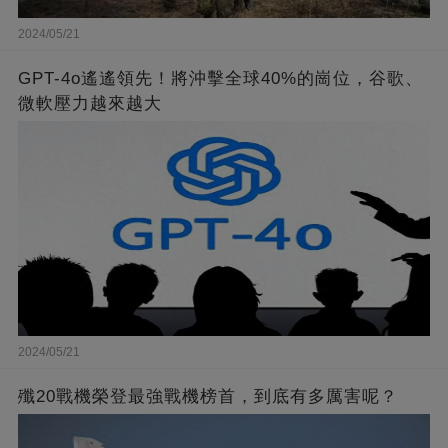
2024/05/21
GPT-4o遙遙領先！將沖擊全球40%的崗位，谷歌、
微軟壓力越來越大
2024/05/21
殲20戰機榮登最強戰機榜首，到底有多厲害呢？