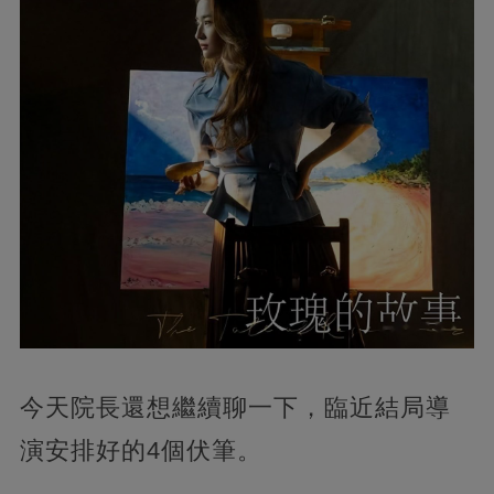
今天院長還想繼續聊一下，臨近結局導
演安排好的4個伏筆。