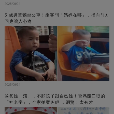
2025/09/24
5 歲男童獨坐公車！乘客問「媽媽在哪」，指向前方
回應讓人心疼
2025/09/14
爸爸姓「滾」，不願孩子跟自己姓！寶媽隨口取的
「神名字」，全家拍案叫絕 ，網驚：太有才