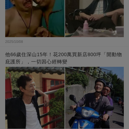
2025/10/08
他66歲住深山15年！花200萬買新店800坪「開動物
庇護所」，一切因心經轉變