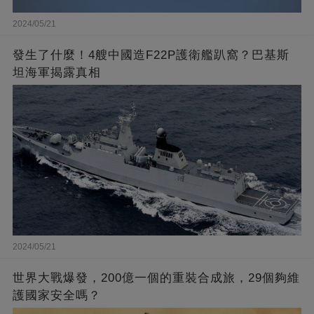
2024/05/21
發生了什麼！4艘中國造F22P護衛艦趴窩？巴基斯
坦海軍揭露真相
2024/05/21
世界大戰爆發，200億一個的重裝合成旅，29個夠維
護國家安全嗎？