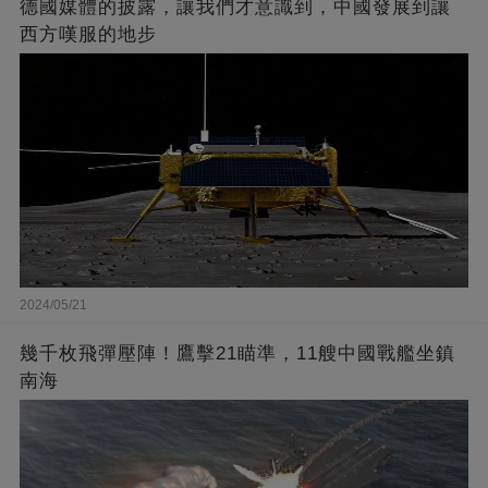
德國媒體的披露，讓我們才意識到，中國發展到讓
西方嘆服的地步
2024/05/21
幾千枚飛彈壓陣！鷹擊21瞄準，11艘中國戰艦坐鎮
南海