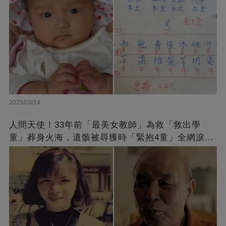
2025/09/14
人間天使！33年前「最美女教師」為救「救出學
童」葬身火海，遺骸被尋獲時「緊抱4童」全網淚
崩：真正的英雄不該被遺忘