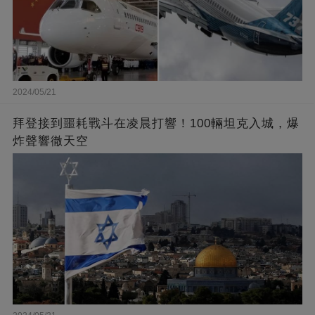
2024/05/21
拜登接到噩耗戰斗在凌晨打響！100輛坦克入城，爆
炸聲響徹天空