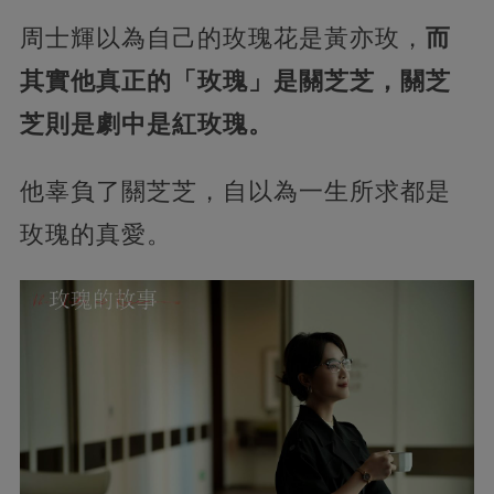
周士輝以為自己的玫瑰花是黃亦玫，
而
其實他真正的「玫瑰」是關芝芝，關芝
芝則是劇中是紅玫瑰。
他辜負了關芝芝，自以為一生所求都是
玫瑰的真愛。