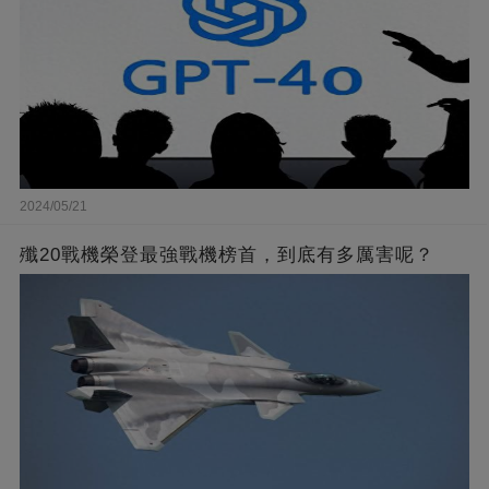
2024/05/21
殲20戰機榮登最強戰機榜首，到底有多厲害呢？