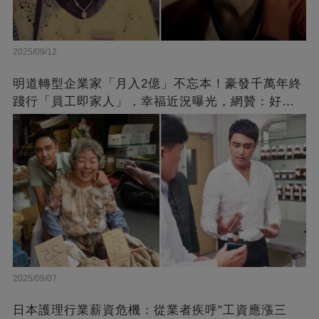
2025/09/12
明道轉型企業家「月入2億」不忘本！豪發千萬年終
踐行「員工即家人」，幸福近況曝光，網贊：好老
闆的福報
2025/09/07
日本護理行業薪資危機：從業者疾呼"工資應漲三