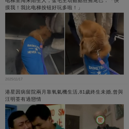
电梯里闯来陌生人，金毛主动贴贴狂摇尾巴：「快
摸我！我比电梯按钮好玩多啦！」
2025/11/17
港星因病留院兩月靠氧氣機生活,81歲終生未婚,曾與
汪明荃有過戀情