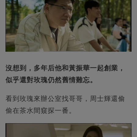
沒想到，多年后他和黃振華一起創業，
似乎還對玫瑰仍然舊情難忘。
看到玫瑰來辦公室找哥哥，周士輝還偷
偷在茶水間窺探一番。