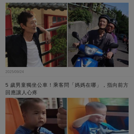
2025/09/24
5 歲男童獨坐公車！乘客問「媽媽在哪」，指向前方
回應讓人心疼