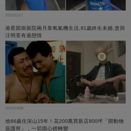
2025/11/17
港星因病留院兩月靠氧氣機生活,81歲終生未婚,曾與
汪明荃有過戀情
2025/10/08
他66歲住深山15年！花200萬買新店800坪「開動物
庇護所」，一切因心經轉變