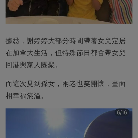
據悉，謝婷婷大部分時間帶著女兒定居
在加拿大生活，但特殊節日都會帶女兒
回港與家人團聚。
而這次見到孫女，兩老也笑開懷，畫面
相幸福滿溢。