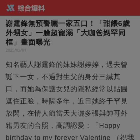
謝霆鋒無預警曬一家五口！「甜餵6歲
外甥女」一臉超寵溺「大咖爸媽罕同
框」畫面曝光
2025/03/01
知名藝人謝霆鋒的妹妹謝婷婷，過去曾
誕下一女，不過對生父的身分三緘其
口，而她為保護女兒的隱私經常以貼圖
遮住正臉，時隔多年，近日她終于罕見
放閃，在情人節當天大曬多張與帥哥外
籍男友的合照，高調認愛：「Happy
birthday to my forever Valentine （祝我