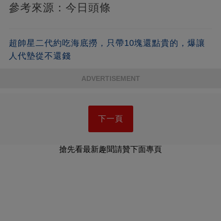
參考來源：今日頭條
超帥星二代約吃海底撈，只帶10塊還點貴的，爆讓
人代墊從不還錢
ADVERTISEMENT
下一頁
搶先看最新趣聞請贊下面專頁