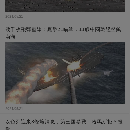
2024/05/21
幾千枚飛彈壓陣！鷹擊21瞄準，11艘中國戰艦坐鎮
南海
2024/05/21
以色列迎來3條壞消息，第三國參戰，哈馬斯拒不投
降