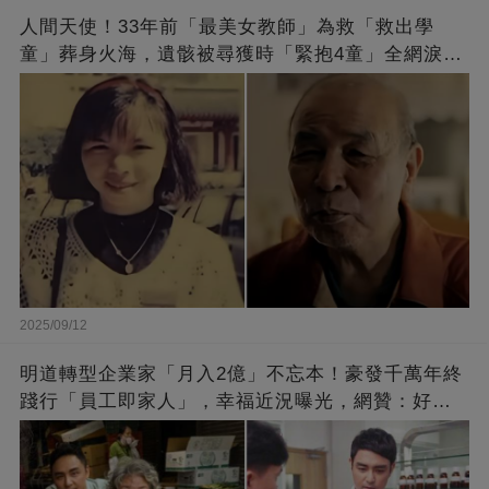
人間天使！33年前「最美女教師」為救「救出學
童」葬身火海，遺骸被尋獲時「緊抱4童」全網淚
崩：真正的英雄不該被遺忘
2025/09/12
明道轉型企業家「月入2億」不忘本！豪發千萬年終
踐行「員工即家人」，幸福近況曝光，網贊：好老
闆的福報