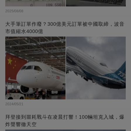
2025/08/08
大手筆訂單作廢？300億美元訂單被中國取締，波音
市值縮水4000億
2024/05/21
拜登接到噩耗戰斗在凌晨打響！100輛坦克入城，爆
炸聲響徹天空