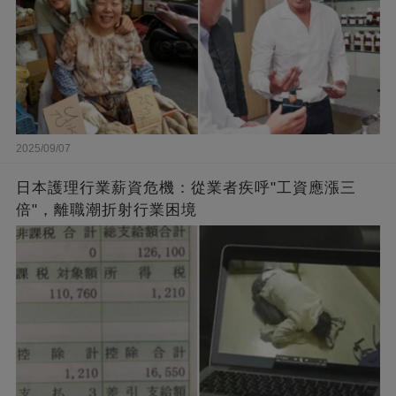
2025/09/07
日本護理行業薪資危機：從業者疾呼"工資應漲三
倍"，離職潮折射行業困境