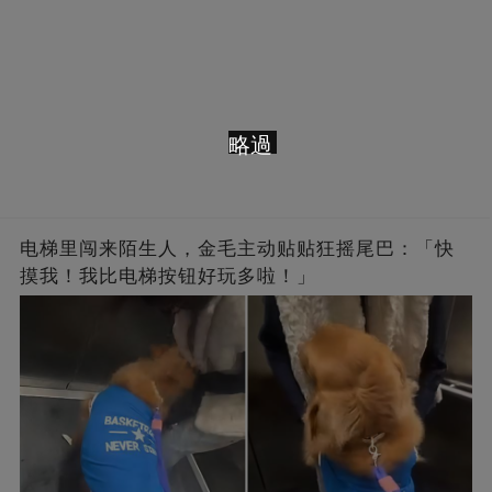
略過
电梯里闯来陌生人，金毛主动贴贴狂摇尾巴：「快
摸我！我比电梯按钮好玩多啦！」