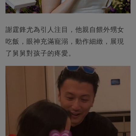
謝霆鋒尤為引人注目，他親自餵外甥女
吃飯，眼神充滿寵溺，動作細緻，展現
了舅舅對孩子的疼愛。