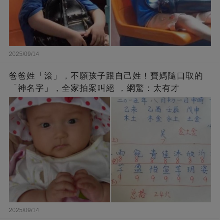
2025/09/14
爸爸姓「滾」，不願孩子跟自己姓！寶媽隨口取的
「神名字」，全家拍案叫絕 ，網驚：太有才
2025/09/14