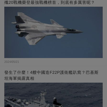
殲20戰機榮登最強戰機榜首，到底有多厲害呢？
2024/05/21
發生了什麼！4艘中國造F22P護衛艦趴窩？巴基斯
坦海軍揭露真相