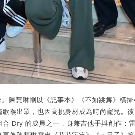
年代末。陳慧琳剛以《記事本》《不如跳舞》橫
僅歌喉出眾，也因高挑身材成為時尚寵兒。彼
合 Dry 的成員之一，身兼吉他手與創作；