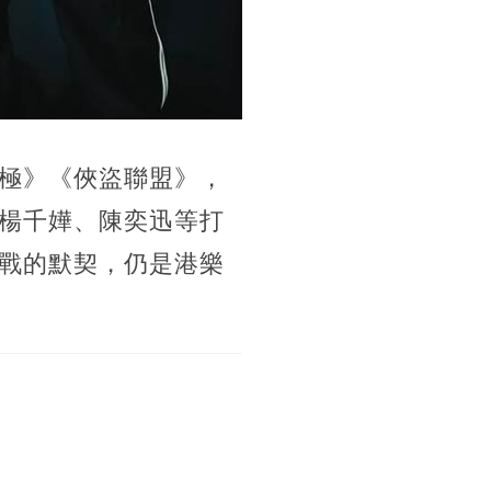
極》《俠盜聯盟》，
楊千嬅、陳奕迅等打
戰的默契，仍是港樂