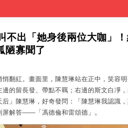
叫不出「她身後兩位大咖」！
太孤陋寡聞了
悄悄翻紅。畫面里，陳慧琳站在正中，笑容明
左邊的留長發、帶點不羈；右邊的斯文白凈，
天后」陳慧琳，好奇發問：「陳慧琳我認識，
刷屏解答——「馮德倫和雷頌德」。