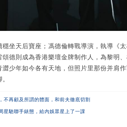
續穩坐天后寶座；馮德倫轉戰導演，執導《太
雷頌德則成為香港樂壇金牌制作人，為黎明、
青澀少年如今各有天地，但照片里那份并肩作
腳。
，不再顧及所謂的體面，和前夫徹底切割
周星馳聯手錶態，給內娛眾星上了一課