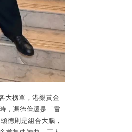
掃各大榜單，港樂黃金
時，馮德倫還是「雷
雷頌德則是組合大腦，