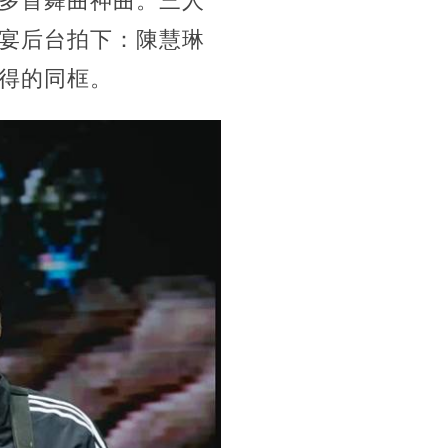
多首舞曲神曲。三人
宴后台拍下：陳慧琳
得的同框。