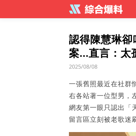
認得陳慧琳卻
案...直言：
2025/08/08
一張舊照最近在社群
右各站著一位型男，
網友第一眼只認出「
留言區立刻被老歌迷