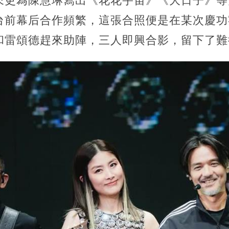
來更為陳慧琳寫出《花花宇宙》《大日子》等
台前幕后合作頻繁，這張合照便是在某次慶功
和雷頌德趕來助陣，三人即興合影，留下了難