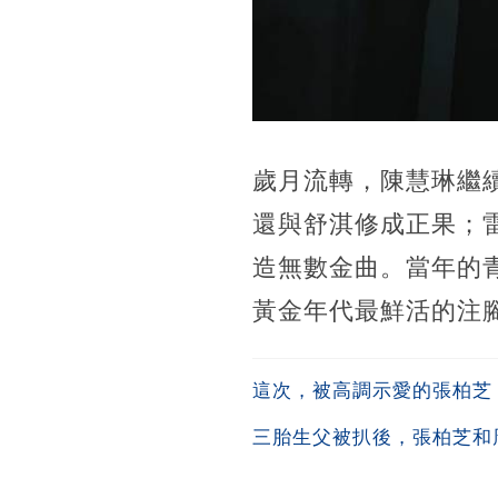
歲月流轉，陳慧琳繼
還與舒淇修成正果；
造無數金曲。當年的
黃金年代最鮮活的注
這次，被高調示愛的張柏芝
三胎生父被扒後，張柏芝和