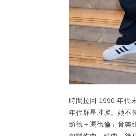
時間拉回 1990 
年代群星璀璨。她不
頌德＋馮德倫」音樂組