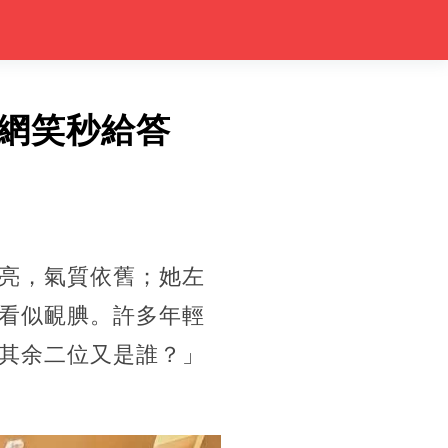
網笑秒給答
亮，氣質依舊；她左
看似靦腆。許多年輕
其余二位又是誰？」