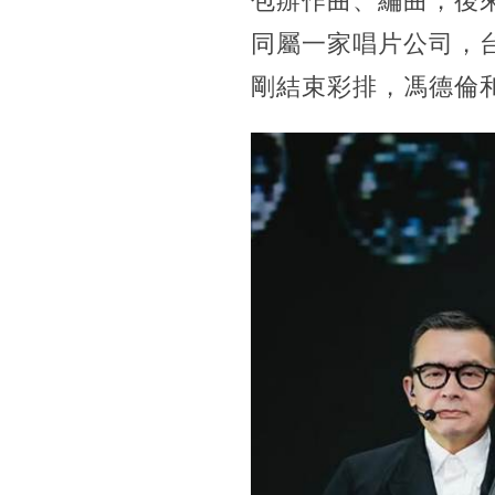
包辦作曲、編曲，後
同屬一家唱片公司，
剛結束彩排，馮德倫