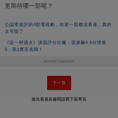
更期待哪一部呢？
公認零差評的4部電視劇，你若一部都沒看過，真的
太可惜了
《這一秒過火》演員評分出爐：張凌赫4.6分排第
5，第1實至名歸！
ADVERTISEMENT
下一頁
搶先看最新趣聞請贊下面專頁