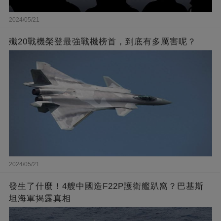
2024/05/21
殲20戰機榮登最強戰機榜首，到底有多厲害呢？
2024/05/21
發生了什麼！4艘中國造F22P護衛艦趴窩？巴基斯
坦海軍揭露真相