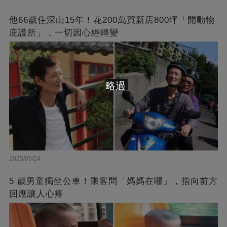
他66歲住深山15年！花200萬買新店800坪「開動物
庇護所」，一切因心經轉變
略過
2025/09/24
5 歲男童獨坐公車！乘客問「媽媽在哪」，指向前方
回應讓人心疼