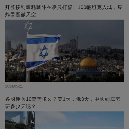
拜登接到噩耗戰斗在凌晨打響！100輛坦克入城，爆
炸聲響徹天空
2024/05/21
各國運兵10萬需多久？美1天，俄3天，中國到底需
要多少天呢？