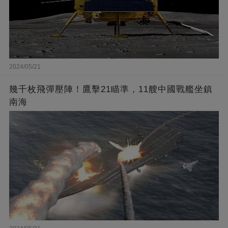
2024/05/21
幾千枚飛彈壓陣！鷹擊21瞄準，11艘中國戰艦坐鎮
南海