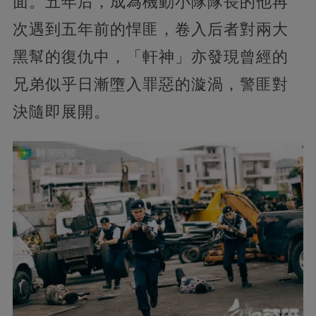
面。五年后，成為機動小隊隊長的他再
次遇到五年前的悍匪，卷入后者對兩大
黑幫的復仇中，「軒神」亦發現曾經的
兄弟似乎日漸墮入罪惡的漩渦，警匪對
決隨即展開。