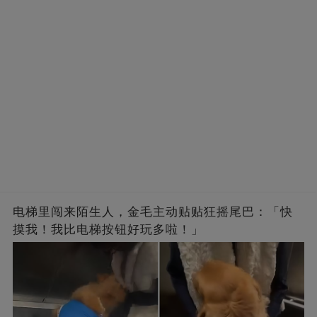
电梯里闯来陌生人，金毛主动贴贴狂摇尾巴：「快
摸我！我比电梯按钮好玩多啦！」