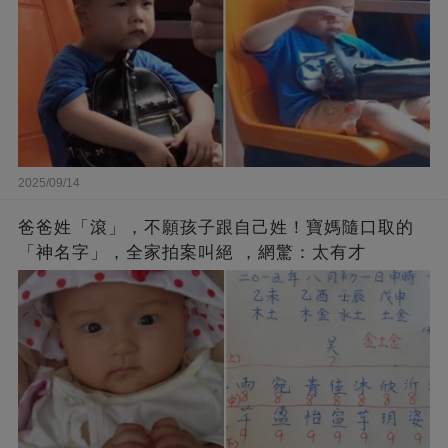
2025/09/14
爸爸姓「滾」，不願孩子跟自己姓！寶媽隨口取的
「神名字」，全家拍案叫絕 ，網驚：太有才