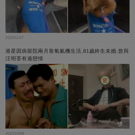
2025/11/17
港星因病留院兩月靠氧氣機生活,81歲終生未婚,曾與
汪明荃有過戀情
2025/10/08