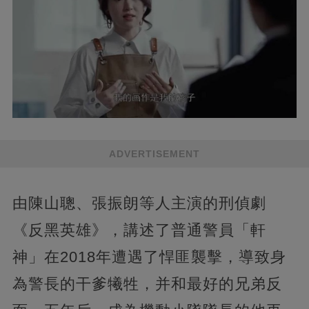
ADVERTISEMENT
由陳山聰、張振朗等人主演的刑偵劇
《反黑英雄》，講述了普通警員「軒
神」在2018年遭遇了悍匪襲擊，導致身
為警長的干爹犧牲，并和最好的兄弟反