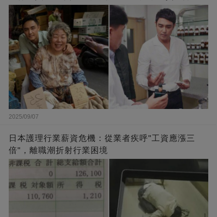
闆的福報
2025/09/07
日本護理行業薪資危機：從業者疾呼"工資應漲三
倍"，離職潮折射行業困境