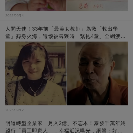
2025/09/14
人間天使！33年前「最美女教師」為救「救出學
童」葬身火海，遺骸被尋獲時「緊抱4童」全網淚
崩：真正的英雄不該被遺忘
2025/09/12
明道轉型企業家「月入2億」不忘本！豪發千萬年終
踐行「員工即家人」，幸福近況曝光，網贊：好老