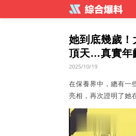
她到底幾歲！
頂天…真實年
2025/10/19
在保養界中，總有一
亮相，再次證明了她