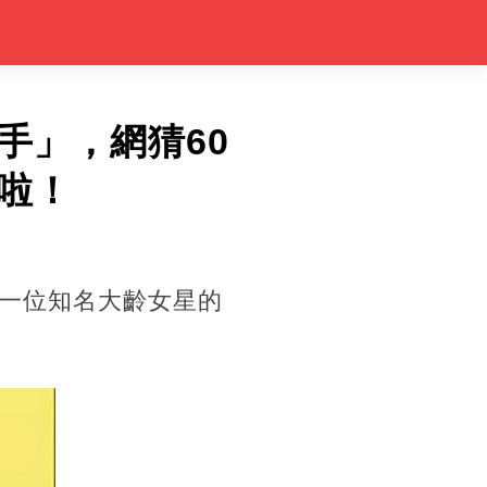
手」，網猜60
啦！
一位知名大齡女星的