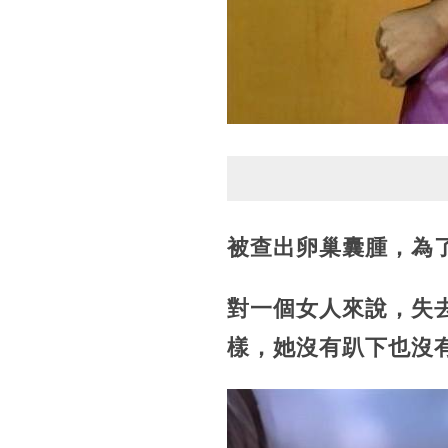
被查出卵巢囊腫，為
對一個女人來說，失
樣，她沒有趴下也沒